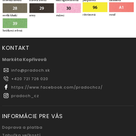
KONTAKT
Markéta Kopřivová
info
@
pradoch.sk
+420 721 726 020
https://www.facebook.com/pradochcz/
pradoch_cz
INFORMÁCIE PRE VÁS
Doprava a platba
Tabuľka veľkostí