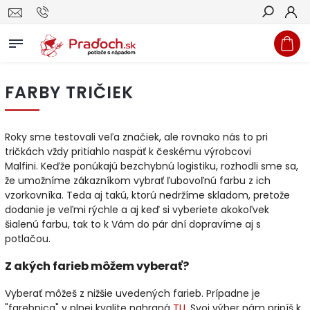
Hľadať
FARBY TRIČIEK
Roky sme testovali veľa značiek, ale rovnako nás to pri
tričkách vždy pritiahlo naspäť k českému výrobcovi
Malfini. Keďže ponúkajú bezchybnú logistiku, rozhodli sme sa,
že umožníme zákazníkom vybrať ľubovoľnú farbu z ich
vzorkovníka. Teda aj takú, ktorú nedržíme skladom, pretože
dodanie je veľmi rýchle a aj keď si vyberiete akokoľvek
šialenú farbu, tak to k Vám do pár dní dopravíme aj s
potlačou.
Z akých farieb môžem vyberať?
Vyberať môžeš z nižšie uvedených farieb. Prípadne je
"farebnica" v plnej kvalite nahraná
TU
. Svoj výber nám pripíš k