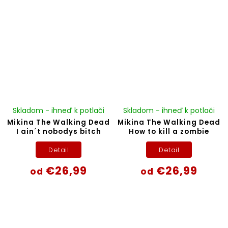
Skladom - ihneď k potlači
Skladom - ihneď k potlači
Mikina The Walking Dead
Mikina The Walking Dead
I ain´t nobodys bitch
How to kill a zombie
Detail
Detail
€26,99
€26,99
od
od