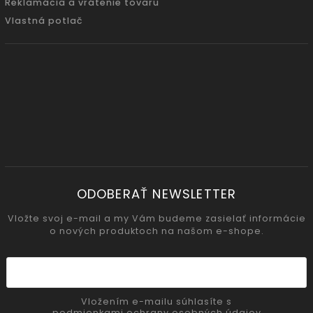
Reklamácia a vrátenie tovaru
Vlastná potlač
ODOBERAŤ NEWSLETTER
Vložte svoj e-mail a my Vám budeme zasielať informácie
o nových produktoch na našom e-shope.
Vložením e-mailu súhlasíte s
podmienkami ochrany osobných údajov