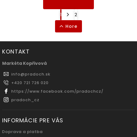
1
2
Hore
KONTAKT
Markéta Kopřivová
info
@
pradoch.sk
+420 721 726 020
https://www.facebook.com/pradochcz/
pradoch_cz
INFORMÁCIE PRE VÁS
Doprava a platba