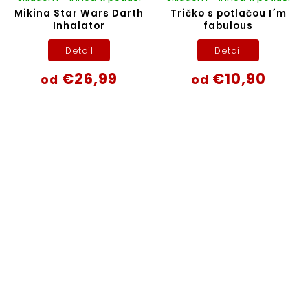
Mikina Star Wars Darth
Tričko s potlačou I´m
Inhalator
fabulous
Detail
Detail
€26,99
€10,90
od
od