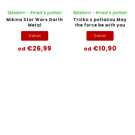
Skladom - ihneď k potlači
Skladom - ihneď k potlači
Mikina Star Wars Darth
Tričko s potlačou May
Metal
the force be with you
Detail
Detail
€26,99
€10,90
od
od