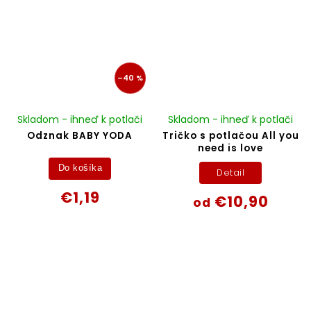
–40 %
Skladom - ihneď k potlači
Skladom - ihneď k potlači
Odznak BABY YODA
Tričko s potlačou All you
need is love
Do košíka
Detail
€1,19
€10,90
od