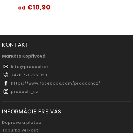
€10,90
od
KONTAKT
Markéta Kopřivová
info
@
pradoch.sk
+420 721 726 020
https://www.facebook.com/pradochcz/
pradoch_cz
INFORMÁCIE PRE VÁS
Doprava a platba
Tabuľka veľkostí