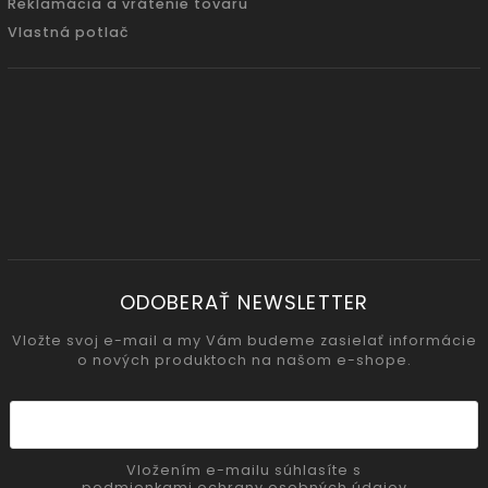
Reklamácia a vrátenie tovaru
Vlastná potlač
ODOBERAŤ NEWSLETTER
Vložte svoj e-mail a my Vám budeme zasielať informácie
o nových produktoch na našom e-shope.
Vložením e-mailu súhlasíte s
podmienkami ochrany osobných údajov