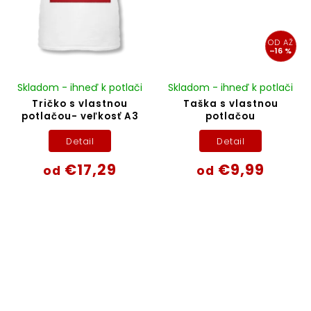
OD
AŽ
–16 %
Skladom - ihneď k potlači
Skladom - ihneď k potlači
Tričko s vlastnou
Taška s vlastnou
potlačou- veľkosť A3
potlačou
Detail
Detail
€17,29
€9,99
od
od