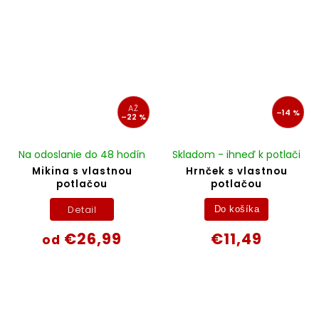
AŽ
–14 %
–22 %
Na odoslanie do 48 hodín
Skladom - ihneď k potlači
Mikina s vlastnou
Hrnček s vlastnou
potlačou
potlačou
Detail
Do košíka
€26,99
€11,49
od