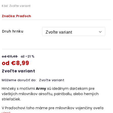
Kód:
Zvoľte variant
Značka:
Praďoch
Druh hrnku
od €11,49
až –21 %
od
€8,99
Zvoľte variant
Môžeme doručiť do:
Zvoľte variant
Hrnčeky s motívmi
Army
sú ideálnym darčekom pre
všetkých milovníkov airsoftu, paintballu, alebo herných
strieľačiek.
V Praďochovi toho máme pre milovníkov vojenčiny oveľa