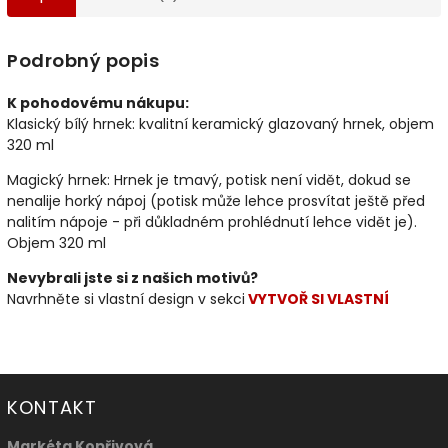
Podrobný popis
K pohodovému nákupu:
Klasický bílý hrnek: kvalitní keramický glazovaný hrnek, objem
320 ml
Magický hrnek: Hrnek je tmavý, potisk není vidět, dokud se
nenalije horký nápoj (potisk může lehce prosvítat ještě před
nalitím nápoje - při důkladném prohlédnutí lehce vidět je).
Objem 320 ml
Nevybrali jste si z našich motivů?
Navrhněte si vlastní design v sekci
VYTVOŘ SI VLASTNÍ
KONTAKT
Markéta Kopřivová