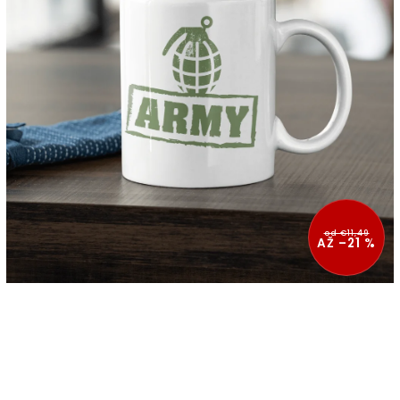
od €11,49
AŽ –21 %