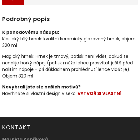
Podrobný popis
K pohodovému nákupu:
Klasický bílý hrnek: kvalitní keramický glazovaný hrnek, objem
320 ml
Magický hrnek: Hrnek je tmavý, potisk není vidět, dokud se
nenalije horký nápoj (potisk může lehce prosvítat ještě před
nalitím nápoje - při důkladném prohlédnutí lehce vidět je).
Objem 320 ml
Nevybrali jste si z našich motivů?
Navrhněte si vlastní design v sekci
VYTVOŘ SI VLASTNÍ
KONTAKT
Markéta Kopřivová