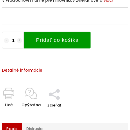
V Praďochovi máme pre milovníkov zvierat oveľa
viac!
Pridať do košíka
Detailné informácie
Tlač
Opýtať sa
Zdieľať
Popis
Diskusia