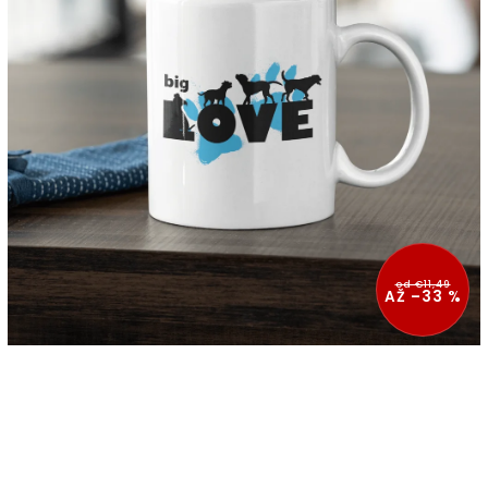
od €11,49
AŽ –33 %