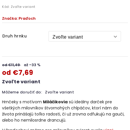
Kód:
Zvoľte variant
Značka:
Praďoch
Druh hrnku
od €11,49
až –33 %
od
€7,69
Zvoľte variant
Môžeme doručiť do:
Zvoľte variant
Hrnčeky s motívom
Miláčikovia
sú ideálny darček pre
všetkých milovníkov štvornohých chlpáčov, ktorí nám do
života prinášajú toľko radosti, či už zrovna odfukujú na gauči,
alebo ho nemilosrdne drancujú.