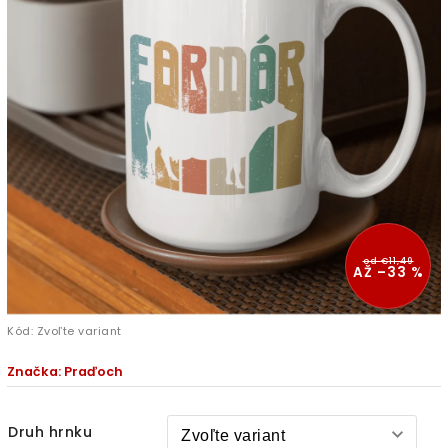
od €11,49
AŽ –33 %
Kód:
Zvoľte variant
Značka:
Praďoch
Druh hrnku