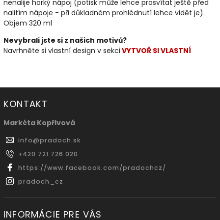
nenalije horký nápoj (potisk může lehce prosvítat ještě před
nalitím nápoje - při důkladném prohlédnutí lehce vidět je).
Objem 320 ml
Nevybrali jste si z našich motivů?
Navrhněte si vlastní design v sekci
VYTVOŘ SI VLASTNÍ
KONTAKT
Markéta Kopřivová
info
@
pradoch.sk
+420 721 726 020
https://www.facebook.com/pradochcz/
pradoch_cz
INFORMÁCIE PRE VÁS