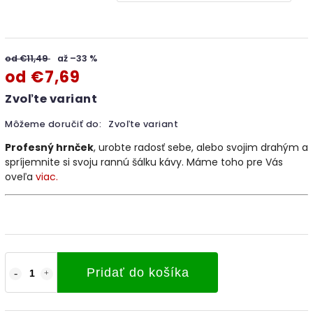
od €11,49
až –33 %
od
€7,69
Zvoľte variant
Môžeme doručiť do:
Zvoľte variant
Profesný hrnček
, urobte radosť sebe, alebo svojim drahým a
spríjemnite si svoju rannú šálku kávy. Máme toho pre Vás
oveľa
viac.
Pridať do košíka