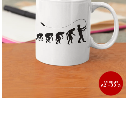
od €11,49
AŽ –33 %