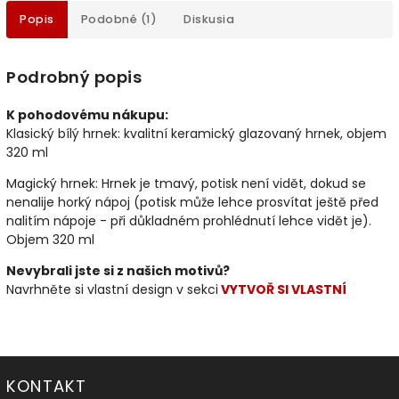
Popis
Podobné (1)
Diskusia
Podrobný popis
K pohodovému nákupu:
Klasický bílý hrnek: kvalitní keramický glazovaný hrnek, objem
320 ml
Magický hrnek: Hrnek je tmavý, potisk není vidět, dokud se
nenalije horký nápoj (potisk může lehce prosvítat ještě před
nalitím nápoje - při důkladném prohlédnutí lehce vidět je).
Objem 320 ml
Nevybrali jste si z našich motivů?
Navrhněte si vlastní design v sekci
VYTVOŘ SI VLASTNÍ
KONTAKT