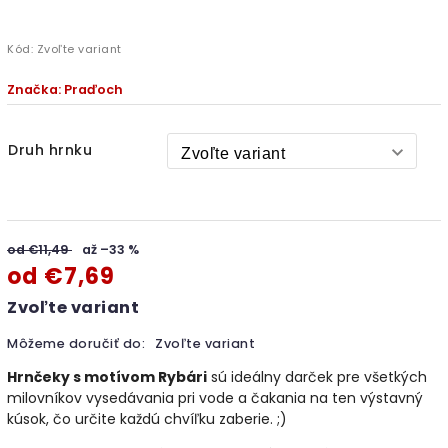
Kód:
Zvoľte variant
Značka:
Praďoch
Druh hrnku
od €11,49
až –33 %
od
€7,69
Zvoľte variant
Môžeme doručiť do:
Zvoľte variant
Hrnčeky s motívom Rybári
sú ideálny darček pre všetkých
milovníkov vysedávania pri vode a čakania na ten výstavný
kúsok, čo určite každú chvíľku zaberie. ;)