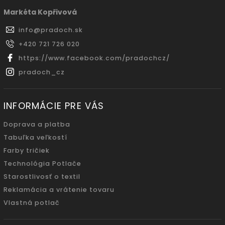
Markéta Kopřivová
info
@
pradoch.sk
+420 721 726 020
https://www.facebook.com/pradochcz/
pradoch_cz
INFORMÁCIE PRE VÁS
Doprava a platba
Tabuľka veľkostí
Farby tričiek
Technológia Potlače
Starostlivosť o textil
Reklamácia a vrátenie tovaru
Vlastná potlač