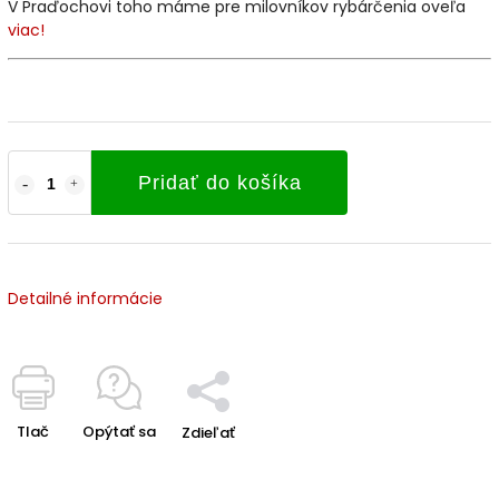
V Praďochovi toho máme pre milovníkov rybárčenia oveľa
viac!
Pridať do košíka
Detailné informácie
Tlač
Opýtať sa
Zdieľať