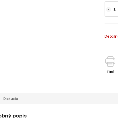
Detailn
Tlač
Diskusia
obný popis