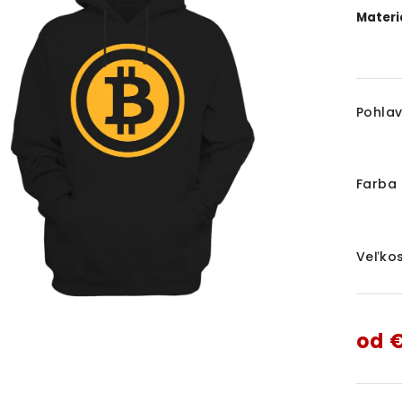
Materiá
Pohlav
Farba 
Veľkos
od
€