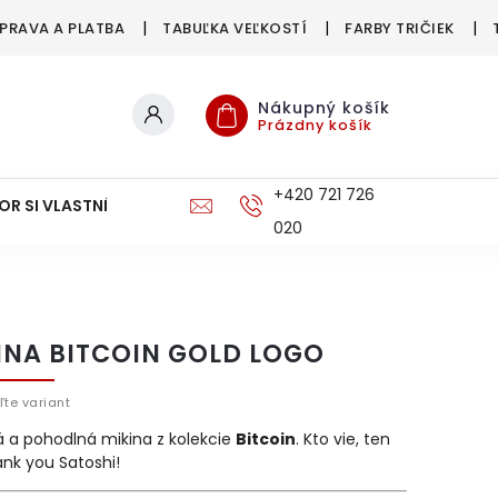
PRAVA A PLATBA
TABUĽKA VEĽKOSTÍ
FARBY TRIČIEK
Nákupný košík
Prázdny košík
+420 721 726
OR SI VLASTNÉ
DOPRAVA A PLATBA
020
INA BITCOIN GOLD LOGO
ľte variant
á a pohodlná mikina z kolekcie
Bitcoin
. Kto vie, ten
ank you Satoshi!