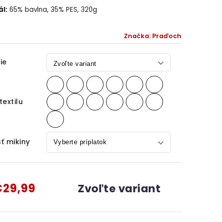
l:
65% bavlna, 35% PES, 320g
Značka:
Praďoch
ie
textilu
ť mikiny
29,99
Zvoľte variant