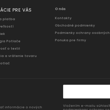
O nás
ÁCIE PRE VÁS
Kontakty
a platba
Obchodné podmienky
veľkostí
Podmienky ochrany osobných
iek
Ponuka pre firmy
gia Potlače
osť o textil
ia a vrátenie tovaru
potlač
Vložením e-mailu súhlasí
ať informácie o nových
podmienkami ochrany os