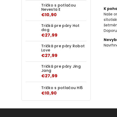
Tričko s potlačou
K poh
Nevesta E
Naše o
€10,90
sítotis
šetrném
Tričká pre páry Hot
dog
Doporuč
€27,99
Nevybr
Navrhně
Tričká pre páry Robot
Love
€27,99
Tričká pre páry Jing
Jang
€27,99
Tričko s potlačou Hi5
€10,90