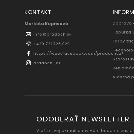
KONTAKT
INFORM
Markéta Kopřivová
Doprava 
Tabuľka 
info
@
pradoch.sk
Farby trič
+420 721 726 020
Technoló
https://www.facebook.com/pradochcz/
Starostliv
pradoch_cz
Reklamác
Vlastná 
ODOBERAŤ NEWSLETTER
Vložte svoj e-mail a my Vám budeme zasiel