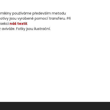
 Na mikiny používáme především metodu
otivy jsou vyrobené pomocí transferu. Při
 sekci
náš textil
.
iváže. Fotky jsou ilustrační.