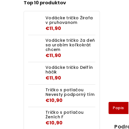
Top 10 produktov
Vodácke tričko Žirafa
v pruhovanom
€11,90
Vodácke tričko Za deň
sa urobím koľkokrát
chcem
€11,90
Vodácke tričko Delfín
háčik
€11,90
Tričko s potlačou
Nevesty podporný tím
€10,90
Popis
Tričko s potlačou
Ženích F
€10,90
Podr