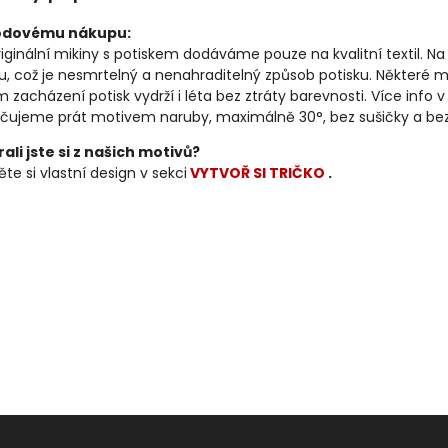
odovému nákupu:
riginální mikiny s potiskem dodáváme pouze na kvalitní textil.
ku, což je nesmrtelný a nenahraditelný způsob potisku. Některé m
 zacházení potisk vydrží i léta bez ztráty barevnosti. Více info v
ujeme prát motivem naruby, maximálně 30°, bez sušičky a bez av
ali jste si z našich motivů?
te si vlastní design v sekci
VYTVOŘ SI TRIČKO
.