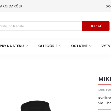
 AKO DARČEK.
DO
Hľadať
PKY NA STENU
KATEGÓRIE
OSTATNÉ
VYTV
MIK
Kód:
Zvo
Kvalitn
vie. Th