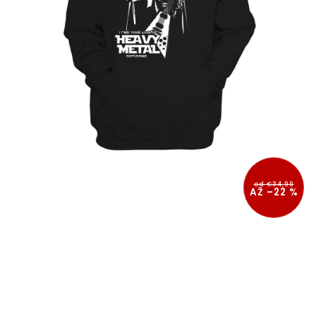
od €34,99
AŽ –22 %