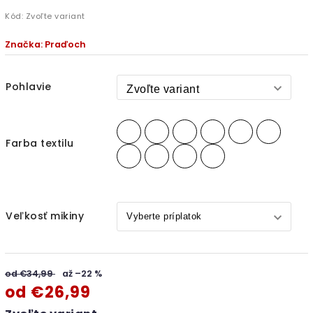
Kód:
Zvoľte variant
Značka:
Praďoch
Pohlavie
Farba textilu
Veľkosť mikiny
od €34,99
až –22 %
od
€26,99