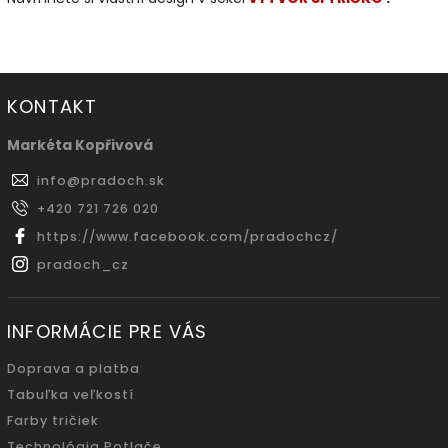
KONTAKT
Markéta Kopřivová
info
@
pradoch.sk
+420 721 726 020
https://www.facebook.com/pradochcz/
pradoch_cz
INFORMÁCIE PRE VÁS
Doprava a platba
Tabuľka veľkostí
Farby tričiek
Technológia Potlače