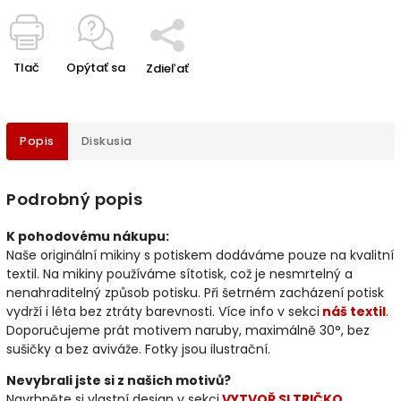
Tlač
Opýtať sa
Zdieľať
Popis
Diskusia
Podrobný popis
K pohodovému nákupu:
Naše originální mikiny s potiskem dodáváme pouze na kvalitní
textil. Na mikiny používáme sítotisk, což je nesmrtelný a
nenahraditelný způsob potisku. Při šetrném zacházení potisk
vydrží i léta bez ztráty barevnosti. Více info v sekci
náš textil
.
Doporučujeme prát motivem naruby, maximálně 30°, bez
sušičky a bez aviváže. Fotky jsou ilustrační.
Nevybrali jste si z našich motivů?
Navrhněte si vlastní design v sekci
VYTVOŘ SI TRIČKO
.