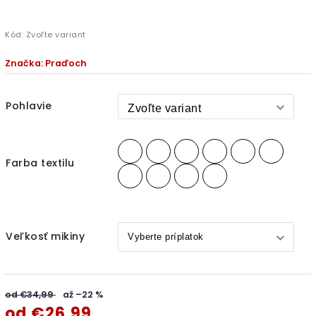
Kód:
Zvoľte variant
Značka:
Praďoch
Pohlavie
Farba textilu
Veľkosť mikiny
od €34,99
až –22 %
od
€26,99