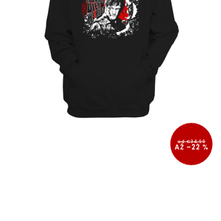
od €34,99
AŽ –22 %