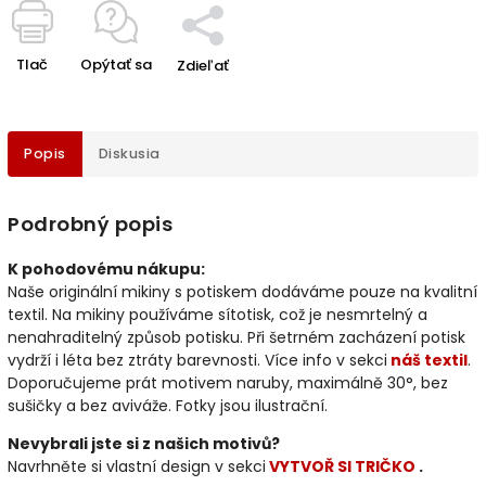
Tlač
Opýtať sa
Zdieľať
Popis
Diskusia
Podrobný popis
K pohodovému nákupu:
Naše originální mikiny s potiskem dodáváme pouze na kvalitní
textil. Na mikiny používáme sítotisk, což je nesmrtelný a
nenahraditelný způsob potisku. Při šetrném zacházení potisk
vydrží i léta bez ztráty barevnosti. Více info v sekci
náš textil
.
Doporučujeme prát motivem naruby, maximálně 30°, bez
sušičky a bez aviváže. Fotky jsou ilustrační.
Nevybrali jste si z našich motivů?
Navrhněte si vlastní design v sekci
VYTVOŘ SI TRIČKO
.