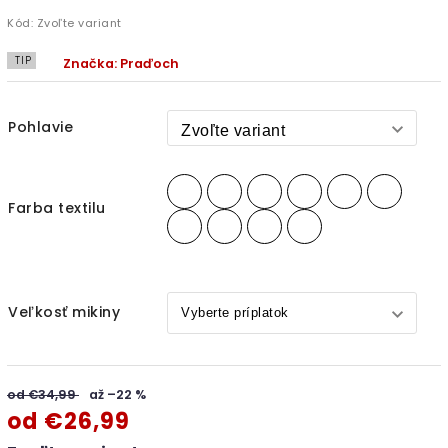
Kód:
Zvoľte variant
TIP
Značka:
Praďoch
Pohlavie
Farba textilu
Veľkosť mikiny
od €34,99
až –22 %
od
€26,99