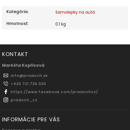
Kategória
:
Samolepky na autá
Hmotnosť
:
0.1 kg
KONTAKT
Markéta Kopřivová
info
@
pradoch.sk
+420 721 726 020
https://www.facebook.com/pradochcz/
pradoch_cz
INFORMÁCIE PRE VÁS