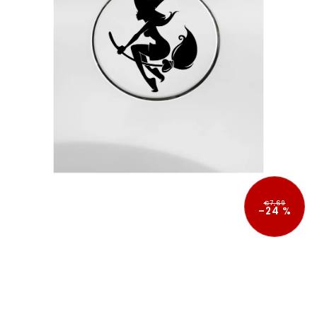
€7,69
–24 %