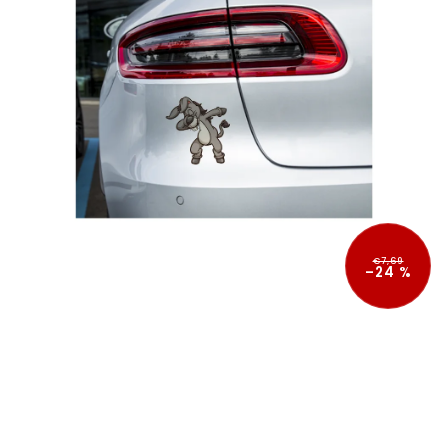
€7,69
–24 %