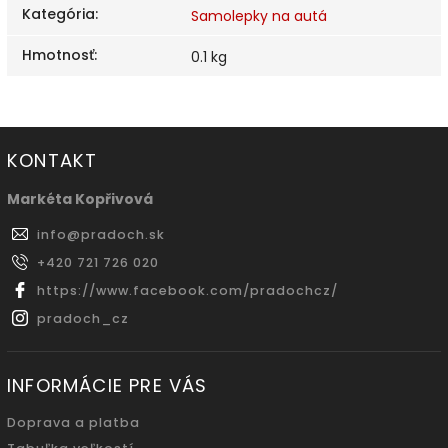
Kategória
:
Samolepky na autá
Hmotnosť
:
0.1 kg
KONTAKT
Markéta Kopřivová
info
@
pradoch.sk
+420 721 726 020
https://www.facebook.com/pradochcz/
pradoch_cz
INFORMÁCIE PRE VÁS
Doprava a platba