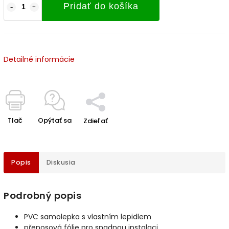
Pridať do košíka
Detailné informácie
Tlač
Opýtať sa
Zdieľať
Popis
Diskusia
Podrobný popis
PVC samolepka s vlastním lepidlem
přenosová fólie pro snadnou instalaci