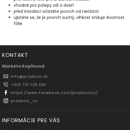
vhodné pro polepy zdí a dveří
před instalací očistěte povrch od nečistot
ujistěte se, že je povrch suchý, vlhkost snižuje životnost
fólie
KONTAKT
Markéta Kopřivová
info
@
pradoch.sk
+420 721 726 020
https://www.facebook.com/pradochcz/
pradoch_cz
INFORMÁCIE PRE VÁS