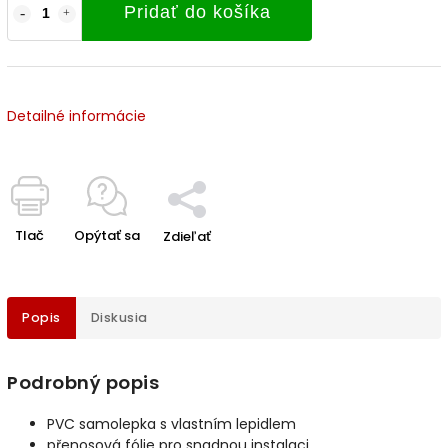
Pridať do košíka
Detailné informácie
Tlač
Opýtať sa
Zdieľať
Popis
Diskusia
Podrobný popis
PVC samolepka s vlastním lepidlem
přenosová fólie pro snadnou instalaci