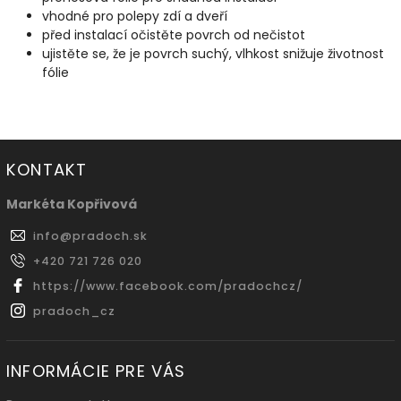
vhodné pro polepy zdí a dveří
před instalací očistěte povrch od nečistot
ujistěte se, že je povrch suchý, vlhkost snižuje životnost
fólie
KONTAKT
Markéta Kopřivová
info
@
pradoch.sk
+420 721 726 020
https://www.facebook.com/pradochcz/
pradoch_cz
INFORMÁCIE PRE VÁS