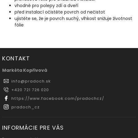
vhodné pro polepy zdí a dveří
před instalací očistěte povrch od nečistot
ujistěte se, že je povrch suchý, vlhkost snižuje životnost
fólie
KONTAKT
Markéta Kopřivová
info
@
pradoch.sk
+420 721 726 020
https://www.facebook.com/pradochcz/
pradoch_cz
INFORMÁCIE PRE VÁS