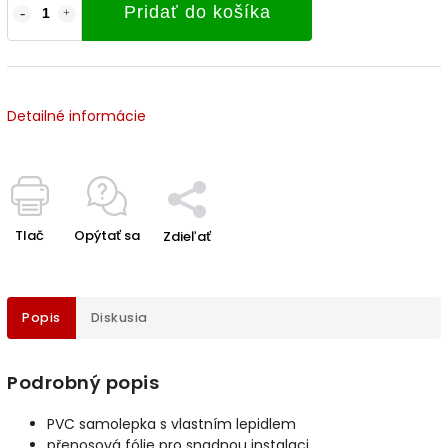
Pridať do košíka
Detailné informácie
Tlač
Opýtať sa
Zdieľať
Popis
Diskusia
Podrobný popis
PVC samolepka s vlastním lepidlem
přenosová fólie pro snadnou instalaci