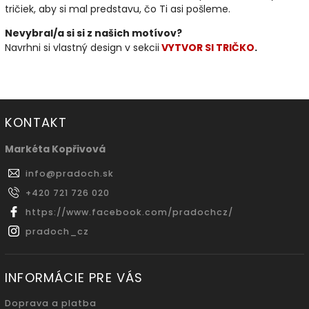
tričiek, aby si mal predstavu, čo Ti asi pošleme.
Nevybral/a si si z našich motívov?
Navrhni si vlastný design v sekcii
VYTVOR SI TRIČKO
.
KONTAKT
Markéta Kopřivová
info
@
pradoch.sk
+420 721 726 020
https://www.facebook.com/pradochcz/
pradoch_cz
INFORMÁCIE PRE VÁS
Doprava a platba