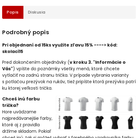
Popis
Diskusia
Podrobný popis
Pri objednaní od 15ks využite zľavu 15% ----> kód:
skolaci15
Pred dokončením objednávky (
v kroku 3. "Informácie o
Vás"
) vpíšte do poznámky všetky mená, ktoré chcete
vytlačiť na zadnú stranu trička. V prípade vybrania varianty
s potlačou prezývok na rukáv, tiež pripíšte ktorá prezývka patrí
ku ktorej veľkosti trička.
Chceš inú farbu
trička?
Hore uvádzame
najpredávanejšie farby,
ktoré aj z pravidla
držíme skladom. Pokiaľ
chceš inú, tak si môžeš vybrať z farebného vzorkovníka farbu,