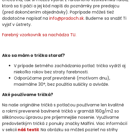
ktorá sa ti páči a jej kód napíš do poznámky pre predajcu
(pred dokončením objednávky). Poprípade môžeš tiež
dodatočne napísať na
info@pradoch.sk
. Budeme sa snažiť Ti
vyjsť v ústrety.
Farebný vzorkovník sa nachádza TU.
Ako sa mám o trička starať?
V prípade šetrného zachádzania potlač trička vydrží aj
niekoľko rokov bez straty farebnosti.
Odporúčame prať prevrátené (motívom dnu),
maximálne 30°, bez použitia sušičky a aviváže.
Aké používame tričká?
Na naše originálne tričká s potlačou používame len kvalitné
a rokmi preverené bavlnené tričká v gramáži 160g/m2 so
silikónovou úpravou pre príjemnejšie nosenie. Využívame
predovšetkým tričká z ponuky značky Malfini. Viac informácií
v sekcii
náš textil
. Na obrázku sa môžeš pozrieť na strihy