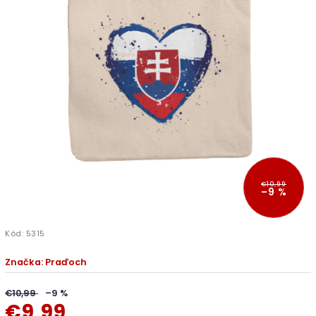
€10,99
–9 %
Kód:
5315
Značka:
Praďoch
€10,99
–9 %
€9,99