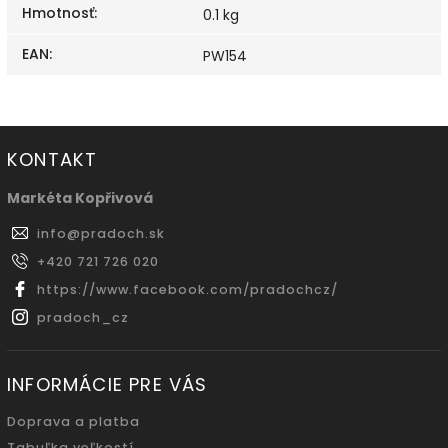
Hmotnosť
:
0.1 kg
EAN
:
PW154
KONTAKT
Markéta Kopřivová
info
@
pradoch.sk
+420 721 726 020
https://www.facebook.com/pradochcz/
pradoch_cz
INFORMÁCIE PRE VÁS
Doprava a platba
Tabuľka veľkostí