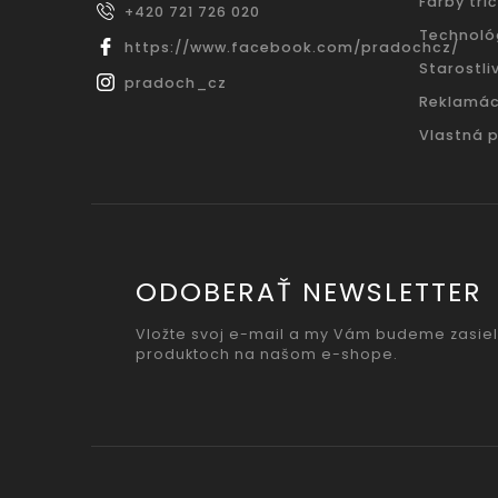
Farby trič
+420 721 726 020
Technoló
https://www.facebook.com/pradochcz/
Starostliv
pradoch_cz
Reklamác
Vlastná 
ODOBERAŤ NEWSLETTER
Vložte svoj e-mail a my Vám budeme zasiel
produktoch na našom e-shope.