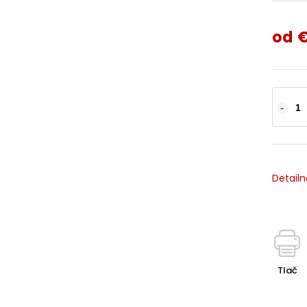
od
€
Detailn
Tlač