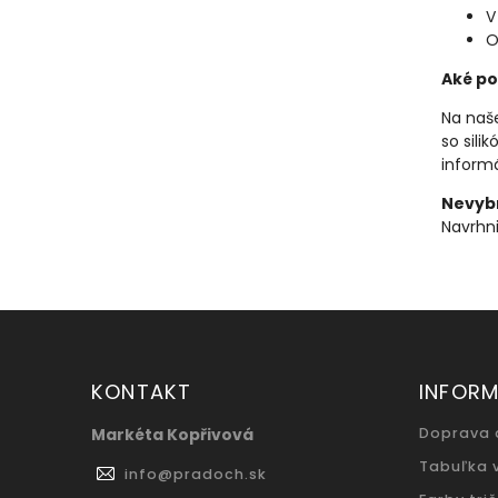
V
O
Aké po
Na naše
so sili
informá
Nevybr
Navrhni
KONTAKT
INFORM
Markéta Kopřivová
Doprava 
Tabuľka 
info
@
pradoch.sk