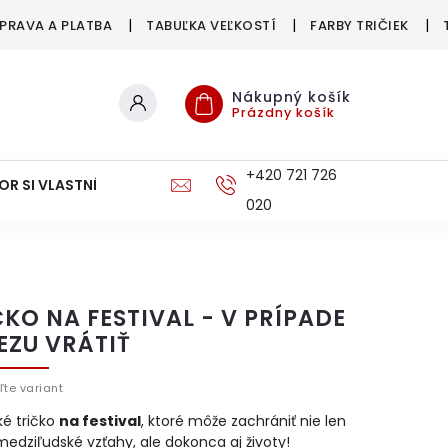
PRAVA A PLATBA
TABUĽKA VEĽKOSTÍ
FARBY TRIČIEK
Nákupný košík
Prázdny košík
+420 721 726
OR SI VLASTNÉ
DOPRAVA A PLATBA
020
ČKO NA FESTIVAL - V PRÍPADE
EZU VRÁTIŤ
ľte variant
ké tričko
na festival
, ktoré môže zachrániť nie len
edziľudské vzťahy, ale dokonca aj životy!