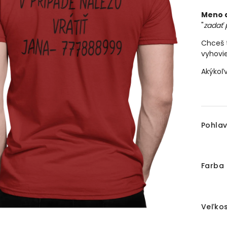
Meno a
"
zadať 
Chceš t
vyhovi
Akýkoľv
Pohlav
Farba 
Veľkos