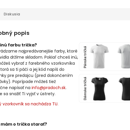
Diskusia
obný popis
inú farbu trička?
vádzame najpredávanejšie farby, ktoré
avidla držíme skladom. Pokiaľ chceš inú,
môžeš vybrať z farebného vzorkovníka
ktorá sa ti páči a jej kód napíš do
ky pre predajcu (pred dokončením
ávky). Poprípade môžeš tiež
čne napísať na
info@pradoch.sk
.
sa snažiť Ti vyjsť v ústrety.
ý vzorkovník sa nachádza TU.
 mám o trička starať?