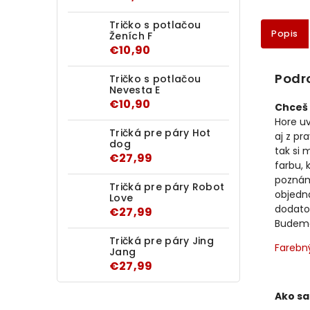
Tričko s potlačou
Popis
Ženích F
€10,90
Podr
Tričko s potlačou
Nevesta E
€10,90
Chceš 
Hore u
Tričká pre páry Hot
aj z pr
dog
tak si 
€27,99
farbu, 
poznám
Tričká pre páry Robot
objedn
Love
dodato
€27,99
Budeme 
Tričká pre páry Jing
Farebn
Jang
€27,99
Ako sa