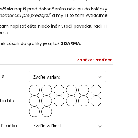
 číslo
napíš pred dokončením nákupu do kolónky
poznámku pre predajcu
" a my Ti to tam vytlačíme.
am napísať ešte niečo iné? Stačí povedať, radi Ti
eme.
ek zásah do grafiky je aj tak
ZDARMA
.
Značka:
Praďoch
ie
textilu
ť trička