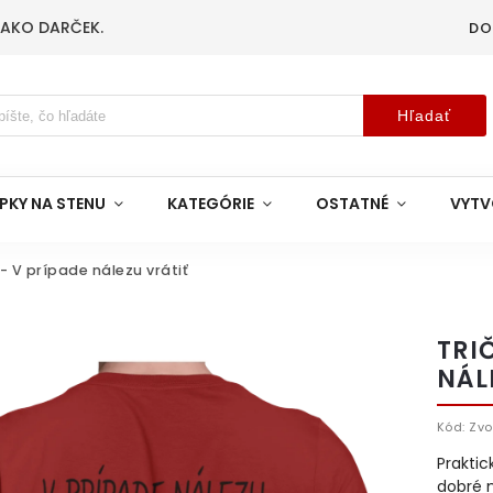
 AKO DARČEK.
DO
Hľadať
PKY NA STENU
KATEGÓRIE
OSTATNÉ
VYTV
 - V prípade nálezu vrátiť
TRI
NÁL
Kód:
Zvo
Praktic
dobré m