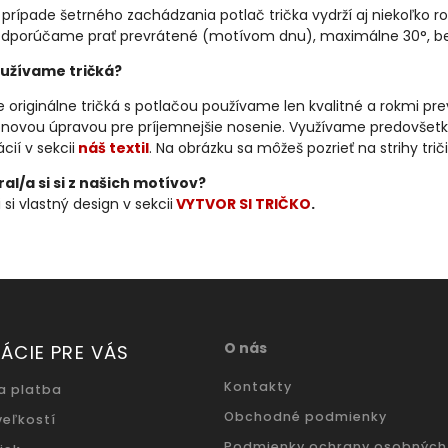
 prípade šetrného zachádzania potlač trička vydrží aj niekoľko ro
dporúčame prať prevrátené (motívom dnu), maximálne 30°, bez 
užívame tričká?
 originálne tričká s potlačou používame len kvalitné a rokmi p
kónovou úpravou pre príjemnejšie nosenie. Využívame predovšetk
cií v sekcii
náš textil
. Na obrázku sa môžeš pozrieť na strihy trič
al/a si si z našich motívov?
 si vlastný design v sekcii
VYTVOR SI TRIČKO
.
O nás
ÁCIE PRE VÁS
Kontakty
a platba
Obchodné podmienky
veľkostí
Podmienky ochrany osobných