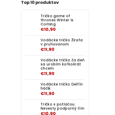
Top 10 produktov
Tričko game of
thrones Winter is
Coming
€10,90
Vodácke tričko Žirafa
v pruhovanom
€11,90
Vodácke tričko Za deň
sa urobím koľkokrát
chcem
€11,90
Vodácke tričko Delfín
háčik
€11,90
Tričko s potlačou
Nevesty podporný tím
€10,90