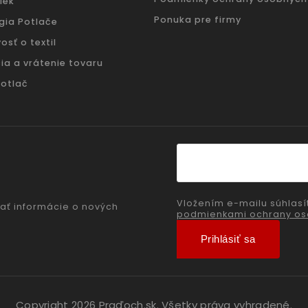
iek
Ponuka pre firmy
gia Potlače
osť o textil
ia a vrátenie tovaru
potlač
Vložením e-mailu súhlasí
ať informácie o nových
podmienkami ochrany os
Prihlásiť sa
Copyright 2026
Praďoch.sk
. Všetky práva vyhradené.