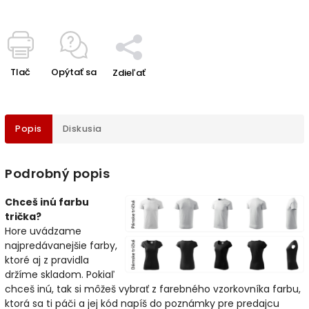
Tlač
Opýtať sa
Zdieľať
Popis
Diskusia
Podrobný popis
Chceš inú farbu
trička?
Hore uvádzame
najpredávanejšie farby,
ktoré aj z pravidla
držíme skladom. Pokiaľ
chceš inú, tak si môžeš vybrať z farebného vzorkovníka farbu,
ktorá sa ti páči a jej kód napíš do poznámky pre predajcu