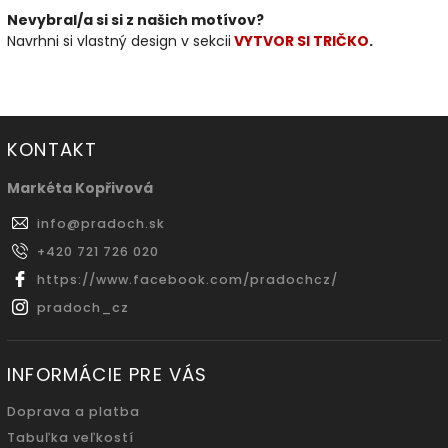
Nevybral/a si si z našich motívov?
Navrhni si vlastný design v sekcii
VYTVOR SI TRIČKO
.
KONTAKT
Markéta Kopřivová
info
@
pradoch.sk
+420 721 726 020
https://www.facebook.com/pradochcz/
pradoch_cz
INFORMÁCIE PRE VÁS
Doprava a platba
Tabuľka veľkostí