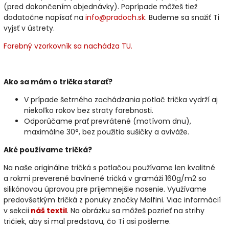
(pred dokončením objednávky). Poprípade môžeš tiež
dodatočne napísať na
info@pradoch.sk
. Budeme sa snažiť Ti
vyjsť v ústrety.
Farebný vzorkovník sa nachádza TU.
Ako sa mám o trička starať?
V prípade šetrného zachádzania potlač trička vydrží aj
niekoľko rokov bez straty farebnosti.
Odporúčame prať prevrátené (motívom dnu),
maximálne 30°, bez použitia sušičky a aviváže.
Aké používame tričká?
Na naše originálne tričká s potlačou používame len kvalitné
a rokmi preverené bavlnené tričká v gramáži 160g/m2 so
silikónovou úpravou pre príjemnejšie nosenie. Využívame
predovšetkým tričká z ponuky značky Malfini. Viac informácií
v sekcii
náš textil
. Na obrázku sa môžeš pozrieť na strihy
tričiek, aby si mal predstavu, čo Ti asi pošleme.