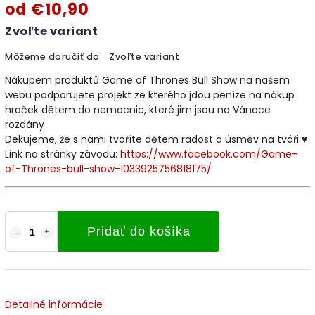
od
€10,90
Zvoľte variant
Môžeme doručiť do:
Zvoľte variant
Nákupem produktů Game of Thrones Bull Show na našem
webu podporujete projekt ze kterého jdou peníze na nákup
hraček dětem do nemocnic, které jim jsou na Vánoce
rozdány
Dekujeme, že s námi tvoříte dětem radost a úsměv na tváři ♥️
Link na stránky závodu:
https://www.facebook.com/Game-
of-Thrones-bull-show-
1033925756818175/
Pridať do košíka
Detailné informácie