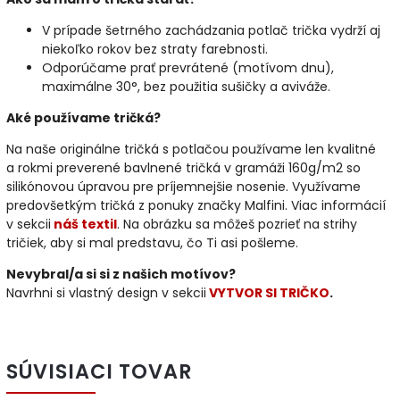
V prípade šetrného zachádzania potlač trička vydrží aj
niekoľko rokov bez straty farebnosti.
Odporúčame prať prevrátené (motívom dnu),
maximálne 30°, bez použitia sušičky a aviváže.
Aké používame tričká?
Na naše originálne tričká s potlačou používame len kvalitné
a rokmi preverené bavlnené tričká v gramáži 160g/m2 so
silikónovou úpravou pre príjemnejšie nosenie. Využívame
predovšetkým tričká z ponuky značky Malfini. Viac informácií
v sekcii
náš textil
. Na obrázku sa môžeš pozrieť na strihy
tričiek, aby si mal predstavu, čo Ti asi pošleme.
Nevybral/a si si z našich motívov?
Navrhni si vlastný design v sekcii
VYTVOR SI TRIČKO
.
SÚVISIACI TOVAR