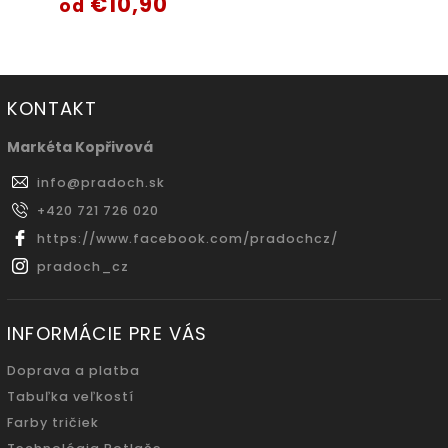
€10,90
od
KONTAKT
Markéta Kopřivová
info
@
pradoch.sk
+420 721 726 020
https://www.facebook.com/pradochcz/
pradoch_cz
INFORMÁCIE PRE VÁS
Doprava a platba
Tabuľka veľkostí
Farby tričiek