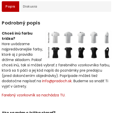
Popis
Diskusia
Podrobný popis
Chceš inú farbu
trička?
Hore uvádzame
najpredávanejšie farby,
ktoré aj z pravidla
držíme skladom. Pokiaľ
chceš inú, tak si môžeš vybrať z farebného vzorkovníka farbu,
ktorá sa ti páči a jej kód napíš do poznámky pre predajcu
(pred dokončením objednávky). Poprípade môžeš tiež
dodatočne napísať na
info@pradoch.sk
. Budeme sa snažiť Ti
vyjsť v ústrety.
Farebný vzorkovník sa nachádza TU.
Ako sa mám o trička starať?