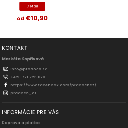
Detail
€10,90
od
KONTAKT
Markéta Kopřivová
info
@
pradoch.sk
+420 721 726 020
https://www.facebook.com/pradochcz/
pradoch_cz
INFORMÁCIE PRE VÁS
Doprava a platba