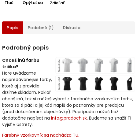
Tlač
Opýtať sa
Zdieľať
Popis
Podobné (1)
Diskusia
Podrobný popis
Chceš inú farbu
trička?
Hore uvádzame
najpredávanejšie farby,
ktoré aj z pravidla
držíme skladom. Pokiaľ
chceš inú, tak si môžeš vybrať z farebného vzorkovníka farbu,
ktorá sa ti páči a jej kód napíš do poznámky pre predajcu
(pred dokončením objednávky). Poprípade môžeš tiež
dodatočne napísať na
info@pradoch.sk
. Budeme sa snažiť Ti
vyjsť v ústrety.
Farebný vzorkovník sa nachádza TU.