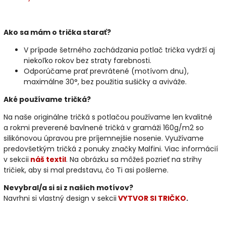
Ako sa mám o trička starať?
V prípade šetrného zachádzania potlač trička vydrží aj
niekoľko rokov bez straty farebnosti.
Odporúčame prať prevrátené (motívom dnu),
maximálne 30°, bez použitia sušičky a aviváže.
Aké používame tričká?
Na naše originálne tričká s potlačou používame len kvalitné
a rokmi preverené bavlnené tričká v gramáži 160g/m2 so
silikónovou úpravou pre príjemnejšie nosenie. Využívame
predovšetkým tričká z ponuky značky Malfini. Viac informácií
v sekcii
náš textil
. Na obrázku sa môžeš pozrieť na strihy
tričiek, aby si mal predstavu, čo Ti asi pošleme.
Nevybral/a si si z našich motívov?
Navrhni si vlastný design v sekcii
VYTVOR SI TRIČKO
.