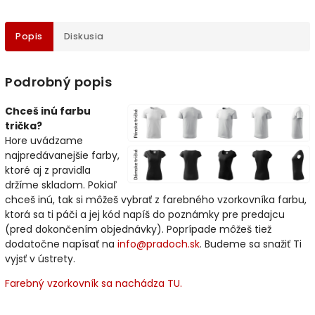
Popis
Diskusia
Podrobný popis
Chceš inú farbu
trička?
Hore uvádzame
najpredávanejšie farby,
ktoré aj z pravidla
držíme skladom. Pokiaľ
chceš inú, tak si môžeš vybrať z farebného vzorkovníka farbu,
ktorá sa ti páči a jej kód napíš do poznámky pre predajcu
(pred dokončením objednávky). Poprípade môžeš tiež
dodatočne napísať na
info@pradoch.sk
. Budeme sa snažiť Ti
vyjsť v ústrety.
Farebný vzorkovník sa nachádza TU.