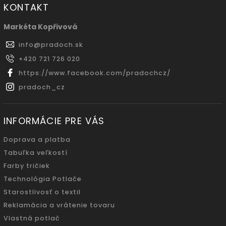
KONTAKT
Markéta Kopřivová
info
@
pradoch.sk
+420 721 726 020
https://www.facebook.com/pradochcz/
pradoch_cz
INFORMÁCIE PRE VÁS
Doprava a platba
Tabuľka veľkostí
Farby tričiek
Technológia Potlače
Starostlivosť o textil
Reklamácia a vrátenie tovaru
Vlastná potlač