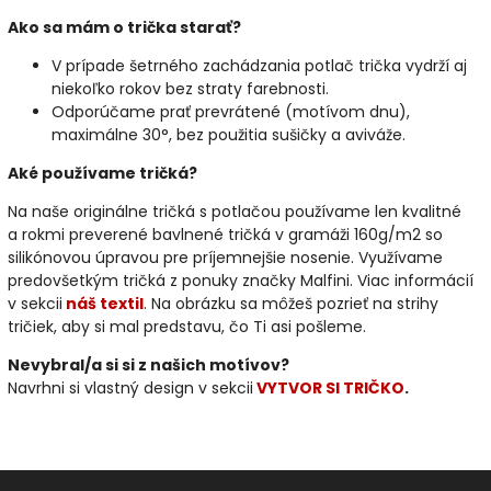
Ako sa mám o trička starať?
V prípade šetrného zachádzania potlač trička vydrží aj
niekoľko rokov bez straty farebnosti.
Odporúčame prať prevrátené (motívom dnu),
maximálne 30°, bez použitia sušičky a aviváže.
Aké používame tričká?
Na naše originálne tričká s potlačou používame len kvalitné
a rokmi preverené bavlnené tričká v gramáži 160g/m2 so
silikónovou úpravou pre príjemnejšie nosenie. Využívame
predovšetkým tričká z ponuky značky Malfini. Viac informácií
v sekcii
náš textil
. Na obrázku sa môžeš pozrieť na strihy
tričiek, aby si mal predstavu, čo Ti asi pošleme.
Nevybral/a si si z našich motívov?
Navrhni si vlastný design v sekcii
VYTVOR SI TRIČKO
.