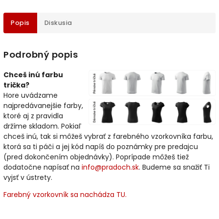
Popis
Diskusia
Podrobný popis
Chceš inú farbu
trička?
Hore uvádzame
najpredávanejšie farby,
ktoré aj z pravidla
držíme skladom. Pokiaľ
chceš inú, tak si môžeš vybrať z farebného vzorkovníka farbu,
ktorá sa ti páči a jej kód napíš do poznámky pre predajcu
(pred dokončením objednávky). Poprípade môžeš tiež
dodatočne napísať na
info@pradoch.sk
. Budeme sa snažiť Ti
vyjsť v ústrety.
Farebný vzorkovník sa nachádza TU.