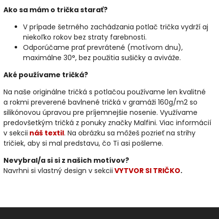
Ako sa mám o trička starať?
V prípade šetrného zachádzania potlač trička vydrží aj
niekoľko rokov bez straty farebnosti.
Odporúčame prať prevrátené (motívom dnu),
maximálne 30°, bez použitia sušičky a aviváže.
Aké používame tričká?
Na naše originálne tričká s potlačou používame len kvalitné
a rokmi preverené bavlnené tričká v gramáži 160g/m2 so
silikónovou úpravou pre príjemnejšie nosenie. Využívame
predovšetkým tričká z ponuky značky Malfini. Viac informácií
v sekcii
náš textil
. Na obrázku sa môžeš pozrieť na strihy
tričiek, aby si mal predstavu, čo Ti asi pošleme.
Nevybral/a si si z našich motívov?
Navrhni si vlastný design v sekcii
VYTVOR SI TRIČKO
.