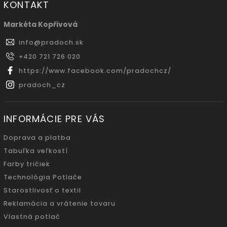
KONTAKT
Markéta Kopřivová
info
@
pradoch.sk
+420 721 726 020
https://www.facebook.com/pradochcz/
pradoch_cz
INFORMÁCIE PRE VÁS
Doprava a platba
Tabuľka veľkostí
Farby tričiek
Technológia Potlače
Starostlivosť o textil
Reklamácia a vrátenie tovaru
Vlastná potlač