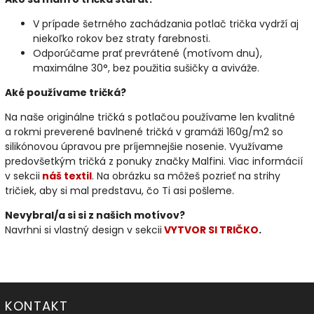
V prípade šetrného zachádzania potlač trička vydrží aj
niekoľko rokov bez straty farebnosti.
Odporúčame prať prevrátené (motívom dnu),
maximálne 30°, bez použitia sušičky a aviváže.
Aké používame tričká?
Na naše originálne tričká s potlačou používame len kvalitné
a rokmi preverené bavlnené tričká v gramáži 160g/m2 so
silikónovou úpravou pre príjemnejšie nosenie. Využívame
predovšetkým tričká z ponuky značky Malfini. Viac informácií
v sekcii
náš textil
. Na obrázku sa môžeš pozrieť na strihy
tričiek, aby si mal predstavu, čo Ti asi pošleme.
Nevybral/a si si z našich motívov?
Navrhni si vlastný design v sekcii
VYTVOR SI TRIČKO
.
KONTAKT