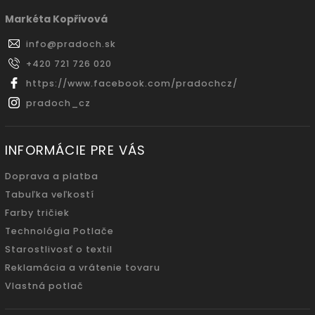
Markéta Kopřivová
info
@
pradoch.sk
+420 721 726 020
https://www.facebook.com/pradochcz/
pradoch_cz
INFORMÁCIE PRE VÁS
Doprava a platba
Tabuľka veľkostí
Farby tričiek
Technológia Potlače
Starostlivosť o textil
Reklamácia a vrátenie tovaru
Vlastná potlač