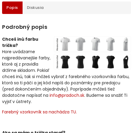
Popis
Diskusia
Podrobný popis
Chceš inú farbu
trička?
Hore uvádzame
najpredávanejšie farby,
ktoré aj z pravidla
držíme skladom. Pokiaľ
chceš inú, tak si môžeš vybrať z farebného vzorkovníka farbu,
ktorá sa ti páči a jej kód napíš do poznámky pre predajcu
(pred dokončením objednávky). Poprípade môžeš tiež
dodatočne napísať na
info@pradoch.sk
. Budeme sa snažiť Ti
vyjsť v ústrety.
Farebný vzorkovník sa nachádza TU.
Ako sa mám o trička starať?