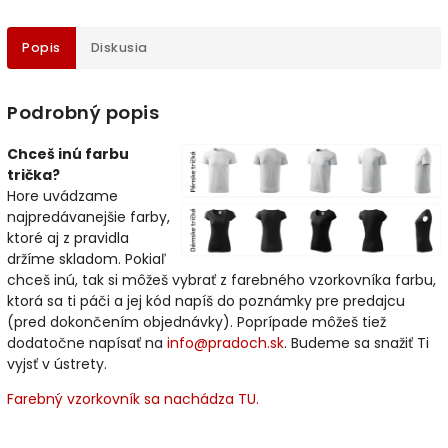
Popis
Diskusia
Podrobný popis
Chceš inú farbu
trička?
Hore uvádzame
najpredávanejšie farby,
ktoré aj z pravidla
držíme skladom. Pokiaľ
chceš inú, tak si môžeš vybrať z farebného vzorkovníka farbu,
ktorá sa ti páči a jej kód napíš do poznámky pre predajcu
(pred dokončením objednávky). Poprípade môžeš tiež
dodatočne napísať na
info@pradoch.sk
. Budeme sa snažiť Ti
vyjsť v ústrety.
Farebný vzorkovník sa nachádza TU.