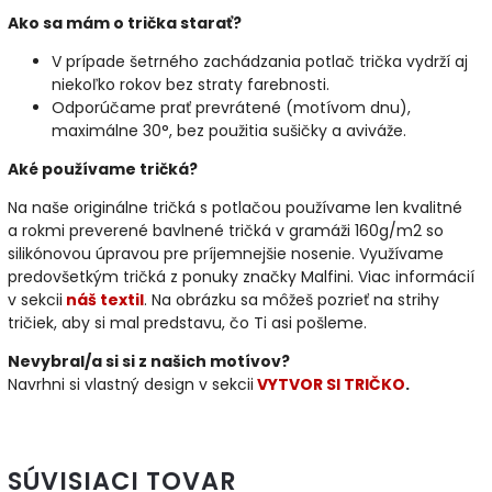
Ako sa mám o trička starať?
V prípade šetrného zachádzania potlač trička vydrží aj
niekoľko rokov bez straty farebnosti.
Odporúčame prať prevrátené (motívom dnu),
maximálne 30°, bez použitia sušičky a aviváže.
Aké používame tričká?
Na naše originálne tričká s potlačou používame len kvalitné
a rokmi preverené bavlnené tričká v gramáži 160g/m2 so
silikónovou úpravou pre príjemnejšie nosenie. Využívame
predovšetkým tričká z ponuky značky Malfini. Viac informácií
v sekcii
náš textil
. Na obrázku sa môžeš pozrieť na strihy
tričiek, aby si mal predstavu, čo Ti asi pošleme.
Nevybral/a si si z našich motívov?
Navrhni si vlastný design v sekcii
VYTVOR SI TRIČKO
.
SÚVISIACI TOVAR