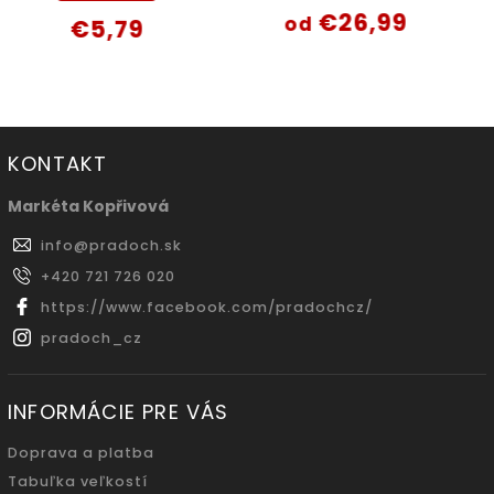
€26,99
od
€5,79
KONTAKT
Markéta Kopřivová
info
@
pradoch.sk
+420 721 726 020
https://www.facebook.com/pradochcz/
pradoch_cz
INFORMÁCIE PRE VÁS
Doprava a platba
Tabuľka veľkostí