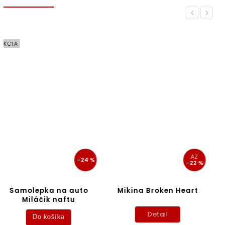
Previous
Next
AKCIA
AŽ
–24 %
–22 %
Samolepka na auto
Mikina Broken Heart
Miláčik naftu
Detail
Do košíka