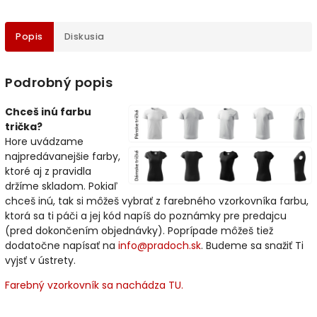
Popis
Diskusia
Podrobný popis
Chceš inú farbu
trička?
Hore uvádzame
najpredávanejšie farby,
ktoré aj z pravidla
držíme skladom. Pokiaľ
chceš inú, tak si môžeš vybrať z farebného vzorkovníka farbu,
ktorá sa ti páči a jej kód napíš do poznámky pre predajcu
(pred dokončením objednávky). Poprípade môžeš tiež
dodatočne napísať na
info@pradoch.sk
. Budeme sa snažiť Ti
vyjsť v ústrety.
Farebný vzorkovník sa nachádza TU.