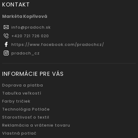
KONTAKT
Markéta Kopřivová
info
@
pradoch.sk
+420 721 726 020
https://www.facebook.com/pradochcz/
pradoch_cz
INFORMÁCIE PRE VÁS
Doprava a platba
Tabuľka veľkostí
Farby tričiek
Technológia Potlače
Starostlivosť o textil
Reklamácia a vrátenie tovaru
Vlastná potlač