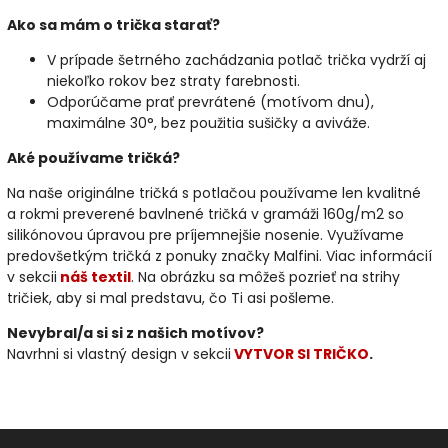
Ako sa mám o trička starať?
V prípade šetrného zachádzania potlač trička vydrží aj
niekoľko rokov bez straty farebnosti.
Odporúčame prať prevrátené (motívom dnu),
maximálne 30°, bez použitia sušičky a aviváže.
Aké používame tričká?
Na naše originálne tričká s potlačou používame len kvalitné
a rokmi preverené bavlnené tričká v gramáži 160g/m2 so
silikónovou úpravou pre príjemnejšie nosenie. Využívame
predovšetkým tričká z ponuky značky Malfini. Viac informácií
v sekcii
náš textil
. Na obrázku sa môžeš pozrieť na strihy
tričiek, aby si mal predstavu, čo Ti asi pošleme.
Nevybral/a si si z našich motívov?
Navrhni si vlastný design v sekcii
VYTVOR SI TRIČKO
.