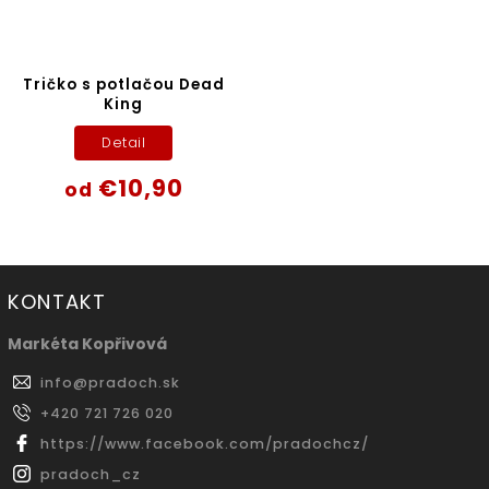
Tričko s potlačou Dead
King
Detail
€10,90
od
KONTAKT
Markéta Kopřivová
info
@
pradoch.sk
+420 721 726 020
https://www.facebook.com/pradochcz/
pradoch_cz