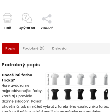
Tlač
Opýtať sa
Zdieľať
Popis
Podobné (3)
Diskusia
Podrobný popis
Chceš inú farbu
trička?
Hore uvádzame
najpredávanejšie farby,
ktoré aj z pravidla
držíme skladom. Pokiaľ
chceš inú, tak si môžeš vybrať z farebného vzorkovníka farbu,
ktorá sa ti páči a jej kód napíš do poznámky pre predajcu