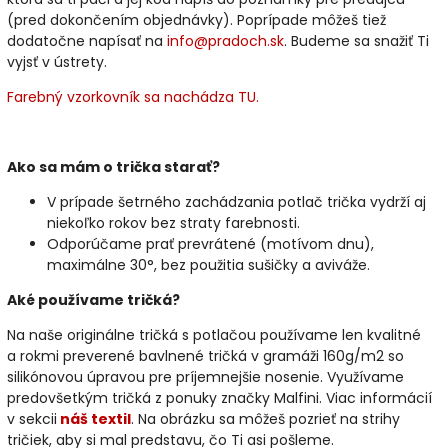
(pred dokončením objednávky). Poprípade môžeš tiež
dodatočne napísať na
info@pradoch.sk
. Budeme sa snažiť Ti
vyjsť v ústrety.
Farebný vzorkovník sa nachádza TU.
Ako sa mám o trička starať?
V prípade šetrného zachádzania potlač trička vydrží aj
niekoľko rokov bez straty farebnosti.
Odporúčame prať prevrátené (motívom dnu),
maximálne 30°, bez použitia sušičky a aviváže.
Aké používame tričká?
Na naše originálne tričká s potlačou používame len kvalitné
a rokmi preverené bavlnené tričká v gramáži 160g/m2 so
silikónovou úpravou pre príjemnejšie nosenie. Využívame
predovšetkým tričká z ponuky značky Malfini. Viac informácií
v sekcii
náš textil
. Na obrázku sa môžeš pozrieť na strihy
tričiek, aby si mal predstavu, čo Ti asi pošleme.