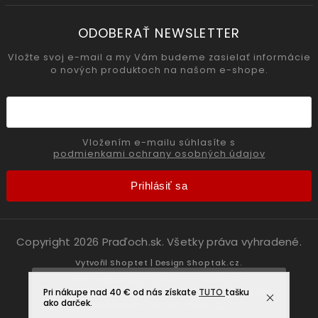
ODOBERAŤ NEWSLETTER
Vložte svoj e-mail a my Vám budeme zasielať informácie
o nových produktoch na našom e-shope.
Vložením e-mailu súhlasíte s
podmienkami ochrany osobných údajov
Prihlásiť sa
Copyright 2026
Praďoch.sk
. Všetky práva vyhradené.
Vytvořil
Shoptet
| Design
Shoptak.cz.
Tento web používa súbory cookie. Ďalším
Pri nákupe nad 40 € od nás získate
prechádzaním tohto webu vyjadrujete súhlas s ich
TUTO
tašku
ako darček.
používaním. Viac informácií
tu
.