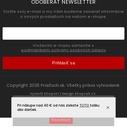
ODOBERAŤ NEWSLETTER
Vložte svoj e-mail a my Vám budeme zasielať informácie
o nových produktoch na našom e-shope.
Vložením e-mailu súhlasíte s
podmienkami ochrany osobných údajov
Prihlásiť sa
Copyright 2026
Praďoch.sk
. Všetky práva vyhradené.
Vytvořil
Shoptet
| Design
Shoptak.cz.
Tento web používa súbory cookie. Ďalším
Pri nákupe nad 40 € od nás získate
prechádzaním tohto webu vyjadrujete súhlas s ich
TUTO
tašku
ako darček.
používaním. Viac informácií
tu
.
Rozumiem