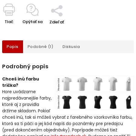
Tlač
Opýtať sa
Zdieľať
Popis
Podobné (1)
Diskusia
Podrobný popis
Chceš inú farbu
trička?
Hore uvádzame
najpredávanejšie farby,
ktoré aj z pravidla
držíme skladom. Pokiaľ
chceš inú, tak si môžeš vybrať z farebného vzorkovníka farbu,
ktorá sa ti páči a jej kód napíš do poznámky pre predajcu
(pred dokončením objednávky). Poprípade môžeš tiež