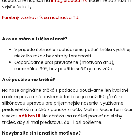
dodatočne napísať na
info@pradoch.sk
. Budeme sa snažiť Ti
vyjsť v ústrety.
Farebný vzorkovník sa nachádza TU.
Ako sa mám o trička starať?
V prípade šetrného zachádzania potlač trička vydrží aj
niekoľko rokov bez straty farebnosti.
Odporúčame prať prevrátené (motívom dnu),
maximálne 30°, bez použitia sušičky a aviváže.
Aké používame tričká?
Na naše originálne tričká s potlačou používame len kvalitné
a rokmi preverené bavlnené tričká v gramáži 160g/m2 so
silikónovou úpravou pre príjemnejšie nosenie. Využívame
predovšetkým tričká z ponuky značky Malfini. Viac informácií
v sekcii
náš textil
. Na obrázku sa môžeš pozrieť na strihy
tričiek, aby si mal predstavu, čo Ti asi pošleme.
Nevybral/a si si z našich motívov?