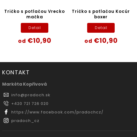
Tričko s potlačou Vrecko
Tričko s potlačou Kocúr
mačka
boxer
Detail
Detail
€10,90
€10,90
od
od
KONTAKT
Markéta Kopřivová
info
@
pradoch.sk
+420 721 726 020
https://www.facebook.com/pradochcz/
pradoch_cz