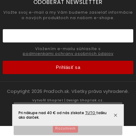
ODOBERAŤ NEWSLETTER
Vložte svoj e-mail a my Vám budeme zasielať informácie
o nových produktoch na našom e-shope.
Vložením e-mailu súhlasíte s
podmienkami ochrany osobných údajov
Prihlásiť sa
Copyright 2026
Praďoch.sk
. Všetky práva vyhradené.
Vytvořil
Shoptet
| Design
Shoptak.cz.
Tento web používa súbory cookie. Ďalším
Pri nákupe nad 40 € od nás získate
prechádzaním tohto webu vyjadrujete súhlas s ich
TUTO
tašku
ako darček.
používaním. Viac informácií
tu
.
Rozumiem