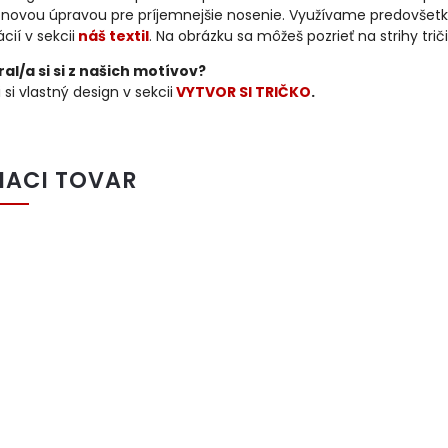
kónovou úpravou pre príjemnejšie nosenie. Využívame predovšetk
cií v sekcii
náš textil
. Na obrázku sa môžeš pozrieť na strihy trič
al/a si si z našich motívov?
 si vlastný design v sekcii
VYTVOR SI TRIČKO
.
IACI TOVAR