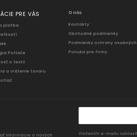
O nás
ÁCIE PRE VÁS
Kontakty
a platba
Obchodné podmienky
veľkostí
Podmienky ochrany osobných
iek
Ponuka pre firmy
gia Potlače
osť o textil
ia a vrátenie tovaru
potlač
Vložením e-mailu súhlasí
ať informácie o nových