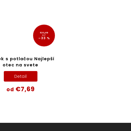
€11,49
AŽ
–33 %
k s potlačou Najlepší
otec na svete
Detail
€7,69
od