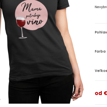
Nevybra
Pohlav
Farba 
Veľkos
od
€