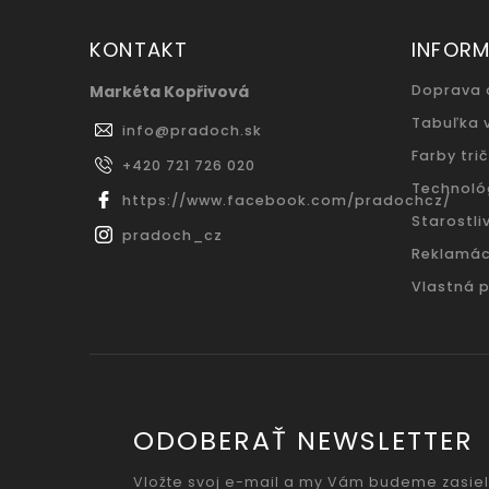
KONTAKT
INFORM
Markéta Kopřivová
Doprava 
Tabuľka 
info
@
pradoch.sk
Farby trič
+420 721 726 020
Technoló
https://www.facebook.com/pradochcz/
Starostliv
pradoch_cz
Reklamác
Vlastná 
ODOBERAŤ NEWSLETTER
Vložte svoj e-mail a my Vám budeme zasiel