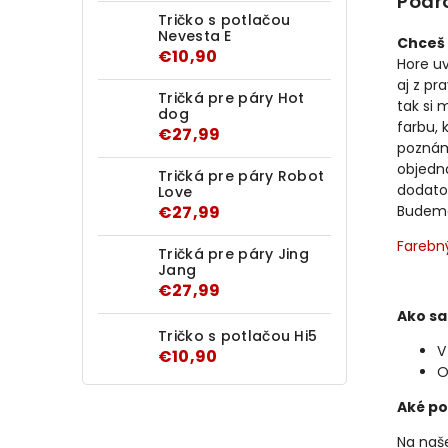
Podr
Tričko s potlačou
Nevesta E
Chceš 
€10,90
Hore u
aj z pr
Tričká pre páry Hot
tak si 
dog
farbu, 
€27,99
poznám
objedn
Tričká pre páry Robot
dodato
Love
€27,99
Budeme 
Farebn
Tričká pre páry Jing
Jang
€27,99
Ako sa
Tričko s potlačou Hi5
V
€10,90
O
Aké po
Na naše