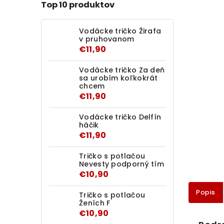
Top 10 produktov
Vodácke tričko Žirafa
v pruhovanom
€11,90
Vodácke tričko Za deň
sa urobím koľkokrát
chcem
€11,90
Vodácke tričko Delfín
háčik
€11,90
Tričko s potlačou
Nevesty podporný tím
€10,90
Popis
Tričko s potlačou
Ženích F
€10,90