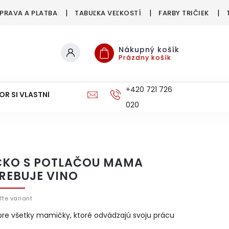
PRAVA A PLATBA
TABUĽKA VEĽKOSTÍ
FARBY TRIČIEK
Nákupný košík
Prázdny košík
+420 721 726
OR SI VLASTNÉ
DOPRAVA A PLATBA
020
ČKO S POTLAČOU MAMA
REBUJE VINO
ľte variant
pre všetky mamičky, ktoré odvádzajú svoju prácu