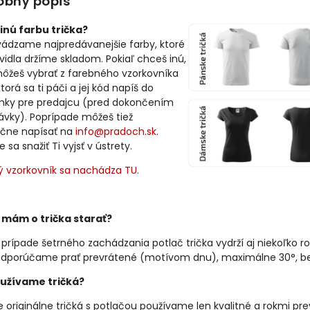
obný popis
inú farbu trička?
vádzame najpredávanejšie farby, ktoré
avidla držíme skladom. Pokiaľ chceš inú,
môžeš vybrať z farebného vzorkovníka
ktorá sa ti páči a jej kód napíš do
ky pre predajcu (pred dokončením
ávky). Poprípade môžeš tiež
čne napísať na
info@pradoch.sk
.
sa snažiť Ti vyjsť v ústrety.
ý vzorkovník sa nachádza TU.
 mám o trička starať?
 prípade šetrného zachádzania potlač trička vydrží aj niekoľko ro
dporúčame prať prevrátené (motívom dnu), maximálne 30°, bez 
užívame tričká?
 originálne tričká s potlačou používame len kvalitné a rokmi p