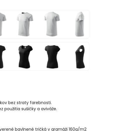
kov bez straty farebnosti.
použitia sušičky a aviváže.
reverené bavlnené tričká v gramáži 160g/m2