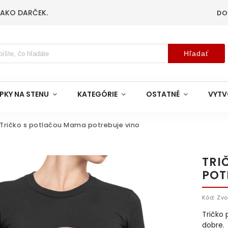
 AKO DARČEK.
DO
Hľadať
PKY NA STENU
KATEGÓRIE
OSTATNÉ
VYTV
Tričko s potlačou Mama potrebuje vino
TRI
POT
Kód:
Zvo
Tričko 
dobre.