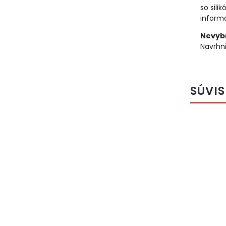
so sili
informá
Nevybr
Navrhni
SÚVIS