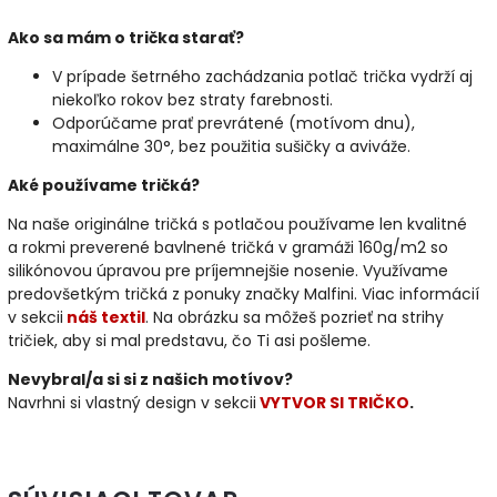
Ako sa mám o trička starať?
V prípade šetrného zachádzania potlač trička vydrží aj
niekoľko rokov bez straty farebnosti.
Odporúčame prať prevrátené (motívom dnu),
maximálne 30°, bez použitia sušičky a aviváže.
Aké používame tričká?
Na naše originálne tričká s potlačou používame len kvalitné
a rokmi preverené bavlnené tričká v gramáži 160g/m2 so
silikónovou úpravou pre príjemnejšie nosenie. Využívame
predovšetkým tričká z ponuky značky Malfini. Viac informácií
v sekcii
náš textil
. Na obrázku sa môžeš pozrieť na strihy
tričiek, aby si mal predstavu, čo Ti asi pošleme.
Nevybral/a si si z našich motívov?
Navrhni si vlastný design v sekcii
VYTVOR SI TRIČKO
.