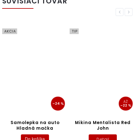
SÚVISIACI TOVAR
Previous
Next
AKCIA
TIP
AŽ
–24 %
–22 %
Samolepka na auto
Mikina Mentalista Red
Hladná mačka
John
Detail
Do košíka