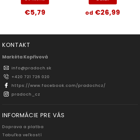
€5,79
€26,99
od
KONTAKT
Markéta Kopřivová
info
@
pradoch.sk
+420 721 726 020
https://www.facebook.com/pradochcz/
pradoch_cz
INFORMÁCIE PRE VÁS
Doprava a platba
Tabuľka veľkostí