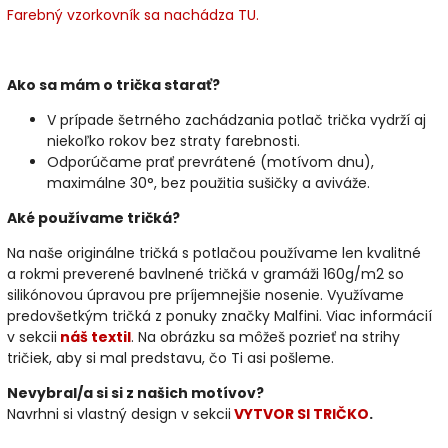
Farebný vzorkovník sa nachádza TU.
Ako sa mám o trička starať?
V prípade šetrného zachádzania potlač trička vydrží aj
niekoľko rokov bez straty farebnosti.
Odporúčame prať prevrátené (motívom dnu),
maximálne 30°, bez použitia sušičky a aviváže.
Aké používame tričká?
Na naše originálne tričká s potlačou používame len kvalitné
a rokmi preverené bavlnené tričká v gramáži 160g/m2 so
silikónovou úpravou pre príjemnejšie nosenie. Využívame
predovšetkým tričká z ponuky značky Malfini. Viac informácií
v sekcii
náš textil
. Na obrázku sa môžeš pozrieť na strihy
tričiek, aby si mal predstavu, čo Ti asi pošleme.
Nevybral/a si si z našich motívov?
Navrhni si vlastný design v sekcii
VYTVOR SI TRIČKO
.