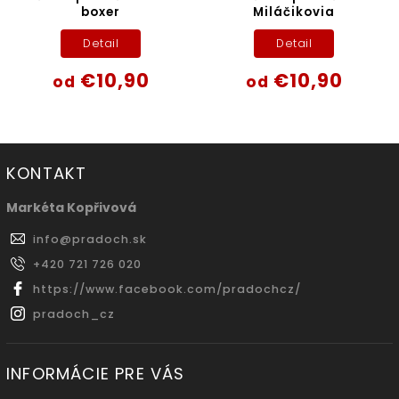
boxer
Miláčikovia
Detail
Detail
€10,90
€10,90
od
od
KONTAKT
Markéta Kopřivová
info
@
pradoch.sk
+420 721 726 020
https://www.facebook.com/pradochcz/
pradoch_cz
INFORMÁCIE PRE VÁS