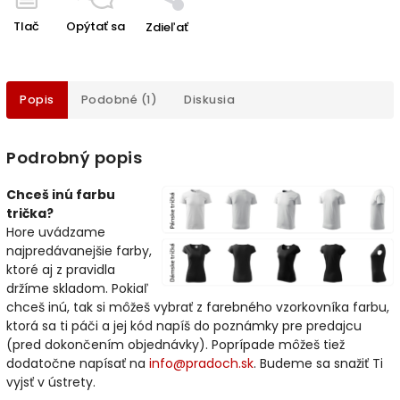
Tlač
Opýtať sa
Zdieľať
Popis
Podobné (1)
Diskusia
Podrobný popis
Chceš inú farbu
trička?
Hore uvádzame
najpredávanejšie farby,
ktoré aj z pravidla
držíme skladom. Pokiaľ
chceš inú, tak si môžeš vybrať z farebného vzorkovníka farbu,
ktorá sa ti páči a jej kód napíš do poznámky pre predajcu
(pred dokončením objednávky). Poprípade môžeš tiež
dodatočne napísať na
info@pradoch.sk
. Budeme sa snažiť Ti
vyjsť v ústrety.