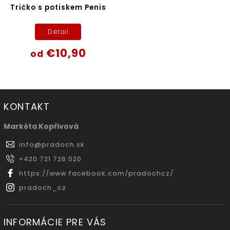
Tričko s potiskem Penis
Detail
€10,90
od
KONTAKT
Markéta Kopřivová
info
@
pradoch.sk
+420 721 726 020
https://www.facebook.com/pradochcz/
pradoch_cz
INFORMÁCIE PRE VÁS