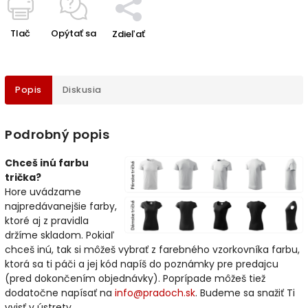
Tlač
Opýtať sa
Zdieľať
Popis
Diskusia
Podrobný popis
Chceš inú farbu
trička?
Hore uvádzame
najpredávanejšie farby,
ktoré aj z pravidla
držíme skladom. Pokiaľ
chceš inú, tak si môžeš vybrať z farebného vzorkovníka farbu,
ktorá sa ti páči a jej kód napíš do poznámky pre predajcu
(pred dokončením objednávky). Poprípade môžeš tiež
dodatočne napísať na
info@pradoch.sk
. Budeme sa snažiť Ti
vyjsť v ústrety.