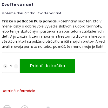
Zvoľte variant
Môžeme doručiť do:
Zvoľte variant
Tričko s potlačou Pulp pandas.
Požehnaný buď ten, kto v
mene lásky a dobrej vôle vyvedie slabých z údolia temnoty,
lebo ten je skutočným pastierom a spasiteľom zablúdených
detí. A ja zrazím k zemi mocným trestom a divokým hnevom
všetkých, ktorí sa pokúsia otráviť a zničiť mojich bratov. A keď
uvalím svoju pomstu na teba, poznáš, že meno moje je Boh!
Pridať do košíka
Detailné informácie