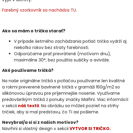
Farebný vzorkovník sa nachádza TU.
Ako sa mám o trička starať?
V prípade šetrného zachádzania potlač trička vydrží aj
niekoľko rokov bez straty farebnosti.
Odporúčame prať prevrátené (motívom dnu),
maximálne 30°, bez použitia sušičky a aviváže.
Aké používame tričká?
Na naše originálne tričká s potlačou používame len kvalitné
a rokmi preverené bavlnené tričká v gramáži 160g/m2 so
silikónovou úpravou pre príjemnejšie nosenie. Využívame
predovšetkým tričká z ponuky značky Malfini. Viac informácií
v sekcii
náš textil
. Na obrázku sa môžeš pozrieť na strihy
tričiek, aby si mal predstavu, čo Ti asi pošleme.
Nevybral/a si si z našich motívov?
Navrhni si vlastný design v sekcii
VYTVOR SI TRIČKO
.