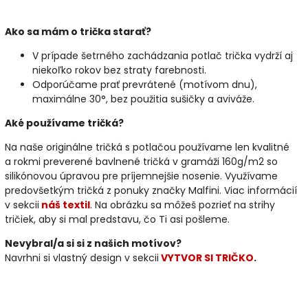
Ako sa mám o trička starať?
V prípade šetrného zachádzania potlač trička vydrží aj
niekoľko rokov bez straty farebnosti.
Odporúčame prať prevrátené (motívom dnu),
maximálne 30°, bez použitia sušičky a aviváže.
Aké používame tričká?
Na naše originálne tričká s potlačou používame len kvalitné
a rokmi preverené bavlnené tričká v gramáži 160g/m2 so
silikónovou úpravou pre príjemnejšie nosenie. Využívame
predovšetkým tričká z ponuky značky Malfini. Viac informácií
v sekcii
náš textil
. Na obrázku sa môžeš pozrieť na strihy
tričiek, aby si mal predstavu, čo Ti asi pošleme.
Nevybral/a si si z našich motívov?
Navrhni si vlastný design v sekcii
VYTVOR SI TRIČKO
.