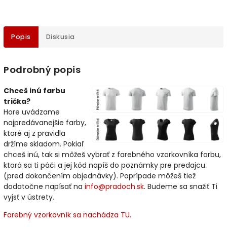
Popis
Diskusia
Podrobný popis
Chceš inú farbu
trička?
Hore uvádzame
najpredávanejšie farby,
ktoré aj z pravidla
držíme skladom. Pokiaľ
chceš inú, tak si môžeš vybrať z farebného vzorkovníka farbu,
ktorá sa ti páči a jej kód napíš do poznámky pre predajcu
(pred dokončením objednávky). Poprípade môžeš tiež
dodatočne napísať na
info@pradoch.sk
. Budeme sa snažiť Ti
vyjsť v ústrety.
Farebný vzorkovník sa nachádza TU.