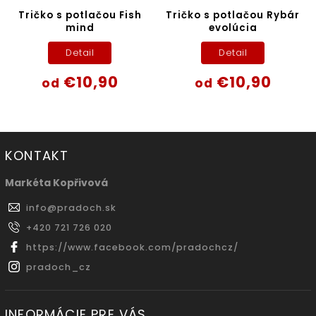
Tričko s potlačou Fish
Tričko s potlačou Rybár
mind
evolúcia
Detail
Detail
€10,90
€10,90
od
od
KONTAKT
Markéta Kopřivová
info
@
pradoch.sk
+420 721 726 020
https://www.facebook.com/pradochcz/
pradoch_cz
INFORMÁCIE PRE VÁS