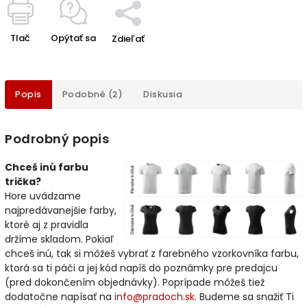
Tlač
Opýtať sa
Zdieľať
Popis
Podobné (2)
Diskusia
Podrobný popis
Chceš inú farbu
trička?
Hore uvádzame
najpredávanejšie farby,
ktoré aj z pravidla
držíme skladom. Pokiaľ
chceš inú, tak si môžeš vybrať z farebného vzorkovníka farbu,
ktorá sa ti páči a jej kód napíš do poznámky pre predajcu
(pred dokončením objednávky). Poprípade môžeš tiež
dodatočne napísať na
info@pradoch.sk
. Budeme sa snažiť Ti