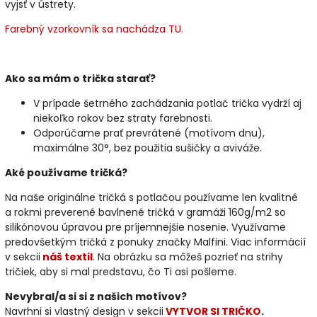
vyjsť v ústrety.
Farebný vzorkovník sa nachádza TU.
Ako sa mám o trička starať?
V prípade šetrného zachádzania potlač trička vydrží aj
niekoľko rokov bez straty farebnosti.
Odporúčame prať prevrátené (motívom dnu),
maximálne 30°, bez použitia sušičky a aviváže.
Aké používame tričká?
Na naše originálne tričká s potlačou používame len kvalitné
a rokmi preverené bavlnené tričká v gramáži 160g/m2 so
silikónovou úpravou pre príjemnejšie nosenie. Využívame
predovšetkým tričká z ponuky značky Malfini. Viac informácií
v sekcii
náš textil
. Na obrázku sa môžeš pozrieť na strihy
tričiek, aby si mal predstavu, čo Ti asi pošleme.
Nevybral/a si si z našich motívov?
Navrhni si vlastný design v sekcii
VYTVOR SI TRIČKO
.