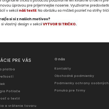
 originálne tričká s potlačou používame len kvalitné a rokmi p
kónovou úpravou pre príjemnejšie nosenie. Využívame predovšetk
cií v sekcii
náš textil
. Na obrázku sa môžeš pozrieť na strihy trič
al/a si si z našich motívov?
 si vlastný design v sekcii
VYTVOR SI TRIČKO
.
O nás
ÁCIE PRE VÁS
Kontakty
a platba
Obchodné podmienky
veľkostí
Podmienky ochrany osobných
iek
Ponuka pre firmy
gia Potlače
osť o textil
ia a vrátenie tovaru