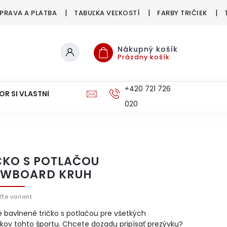
PRAVA A PLATBA
TABUĽKA VEĽKOSTÍ
FARBY TRIČIEK
Nákupný košík
Prázdny košík
+420 721 726
OR SI VLASTNÉ
DOPRAVA A PLATBA
020
ČKO S POTLAČOU
WBOARD KRUH
ľte variant
é bavlnené tričko s potlačou pre všetkých
kov tohto športu. Chcete dozadu pripísať prezývku?