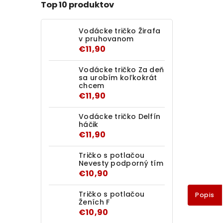
Top 10 produktov
Vodácke tričko Žirafa
v pruhovanom
€11,90
Vodácke tričko Za deň
sa urobím koľkokrát
chcem
€11,90
Vodácke tričko Delfín
háčik
€11,90
Tričko s potlačou
Nevesty podporný tím
€10,90
Tričko s potlačou
Popis
Ženích F
€10,90