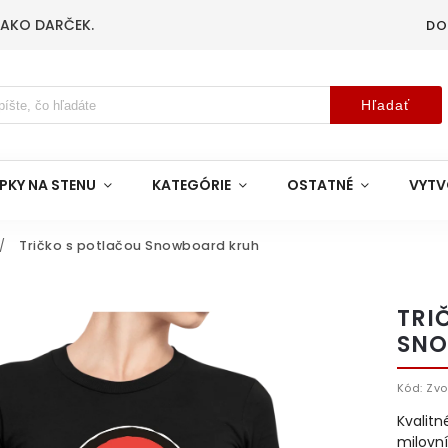
 AKO DARČEK.
DO
Hľadať
PKY NA STENU
KATEGÓRIE
OSTATNÉ
VYTV
/
Tričko s potlačou Snowboard kruh
TRI
SNO
Kód:
Zvo
Kvalitn
milovní