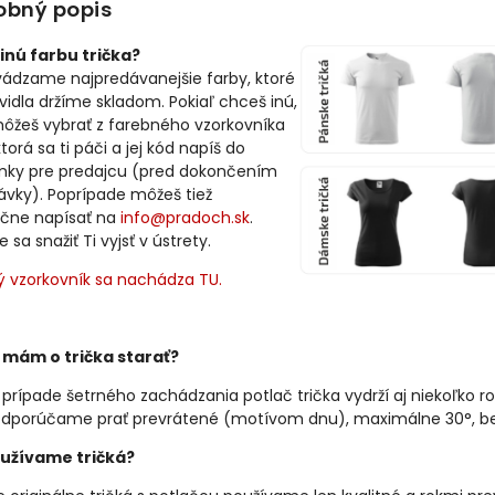
obný popis
inú farbu trička?
vádzame najpredávanejšie farby, ktoré
avidla držíme skladom. Pokiaľ chceš inú,
môžeš vybrať z farebného vzorkovníka
ktorá sa ti páči a jej kód napíš do
ky pre predajcu (pred dokončením
ávky). Poprípade môžeš tiež
čne napísať na
info@pradoch.sk
.
sa snažiť Ti vyjsť v ústrety.
ý vzorkovník sa nachádza TU.
 mám o trička starať?
 prípade šetrného zachádzania potlač trička vydrží aj niekoľko ro
dporúčame prať prevrátené (motívom dnu), maximálne 30°, bez 
užívame tričká?