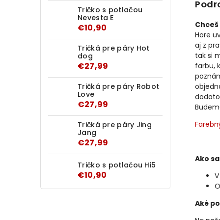
Podr
Tričko s potlačou
Nevesta E
Chceš 
€10,90
Hore u
aj z pr
Tričká pre páry Hot
tak si 
dog
€27,99
farbu, 
poznám
Tričká pre páry Robot
objedn
Love
dodato
€27,99
Budeme 
Farebn
Tričká pre páry Jing
Jang
€27,99
Ako sa
Tričko s potlačou Hi5
€10,90
V
O
Aké po