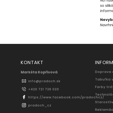
Na naše
so sili
informá
Nevybr
Navrhni
KONTAKT
INFORM
Markéta Kopřivová
Doprava 
Tabuľka 
info
@
pradoch.sk
Farby trič
+420 721 726 020
Technoló
https://www.facebook.com/pradochcz/
Starostliv
pradoch_cz
Reklamác