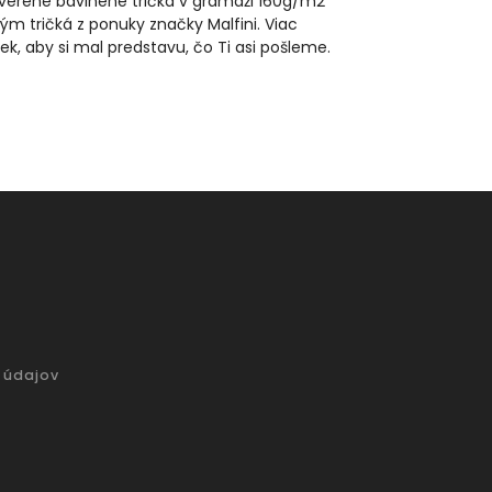
reverené bavlnené tričká v gramáži 160g/m2
ým tričká z ponuky značky Malfini. Viac
iek, aby si mal predstavu, čo Ti asi pošleme.
 údajov