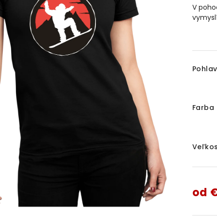
V poho
vymysl
Pohlav
Farba 
Veľkos
od
€