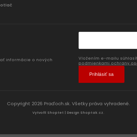
potlač
Vložením e-mailu súhlasí
ať informácie o nových
podmienkami ochrany os
Prihlásiť sa
Copyright 2026
Praďoch.sk
. Všetky práva vyhradené.
Vytvořil
Shoptet
| Design
Shoptak.cz.