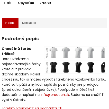
Tlač
Opýtať sa
Zdieľať
Popis
Diskusia
Podrobný popis
Chceš inú farbu
trička?
Hore uvádzame
najpredávanejšie farby,
ktoré aj z pravidla
držíme skladom. Pokiaľ
chceš inú, tak si môžeš vybrať z farebného vzorkovníka farbu,
ktorá sa ti páči a jej kód napíš do poznámky pre predajcu
(pred dokončením objednávky). Poprípade môžeš tiež
dodatočne napísať na
info@pradoch.sk
. Budeme sa snažiť Ti
vyjsť v ústrety.
Farebný vzorkovník sa nachádza TU.