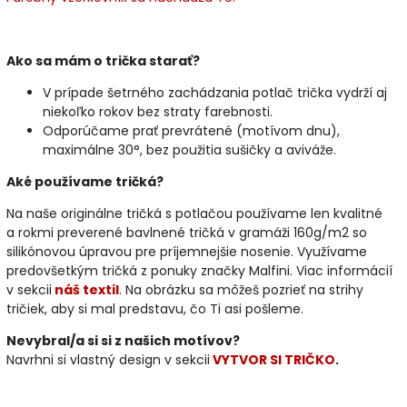
Ako sa mám o trička starať?
V prípade šetrného zachádzania potlač trička vydrží aj
niekoľko rokov bez straty farebnosti.
Odporúčame prať prevrátené (motívom dnu),
maximálne 30°, bez použitia sušičky a aviváže.
Aké používame tričká?
Na naše originálne tričká s potlačou používame len kvalitné
a rokmi preverené bavlnené tričká v gramáži 160g/m2 so
silikónovou úpravou pre príjemnejšie nosenie. Využívame
predovšetkým tričká z ponuky značky Malfini. Viac informácií
v sekcii
náš textil
. Na obrázku sa môžeš pozrieť na strihy
tričiek, aby si mal predstavu, čo Ti asi pošleme.
Nevybral/a si si z našich motívov?
Navrhni si vlastný design v sekcii
VYTVOR SI TRIČKO
.