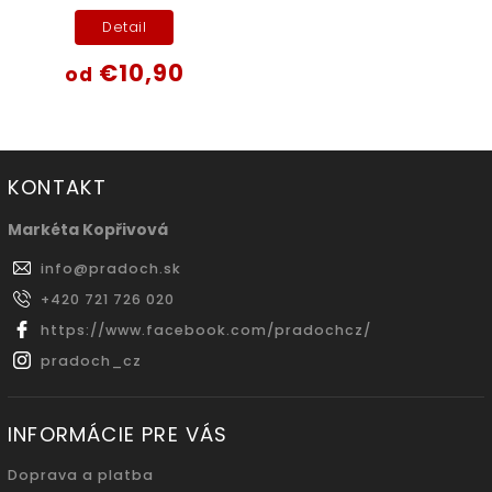
Detail
€10,90
od
KONTAKT
Markéta Kopřivová
info
@
pradoch.sk
+420 721 726 020
https://www.facebook.com/pradochcz/
pradoch_cz
INFORMÁCIE PRE VÁS
Doprava a platba