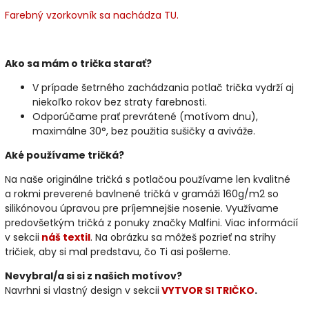
Farebný vzorkovník sa nachádza TU.
Ako sa mám o trička starať?
V prípade šetrného zachádzania potlač trička vydrží aj
niekoľko rokov bez straty farebnosti.
Odporúčame prať prevrátené (motívom dnu),
maximálne 30°, bez použitia sušičky a aviváže.
Aké používame tričká?
Na naše originálne tričká s potlačou používame len kvalitné
a rokmi preverené bavlnené tričká v gramáži 160g/m2 so
silikónovou úpravou pre príjemnejšie nosenie. Využívame
predovšetkým tričká z ponuky značky Malfini. Viac informácií
v sekcii
náš textil
. Na obrázku sa môžeš pozrieť na strihy
tričiek, aby si mal predstavu, čo Ti asi pošleme.
Nevybral/a si si z našich motívov?
Navrhni si vlastný design v sekcii
VYTVOR SI TRIČKO
.