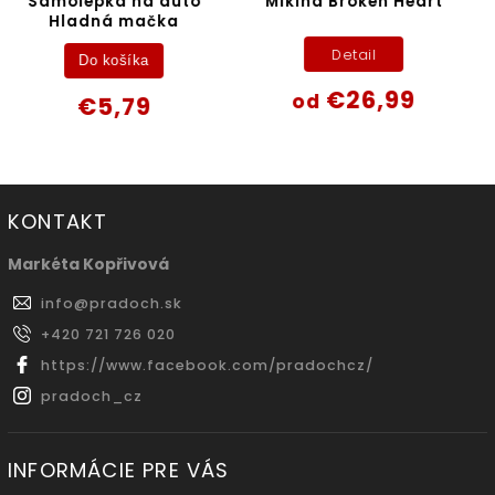
Samolepka na auto
Mikina Broken Heart
Hladná mačka
Detail
Do košíka
€26,99
od
€5,79
KONTAKT
Markéta Kopřivová
info
@
pradoch.sk
+420 721 726 020
https://www.facebook.com/pradochcz/
pradoch_cz
INFORMÁCIE PRE VÁS