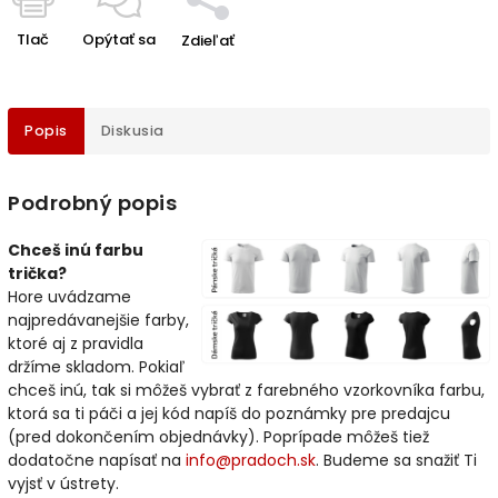
Tlač
Opýtať sa
Zdieľať
Popis
Diskusia
Podrobný popis
Chceš inú farbu
trička?
Hore uvádzame
najpredávanejšie farby,
ktoré aj z pravidla
držíme skladom. Pokiaľ
chceš inú, tak si môžeš vybrať z farebného vzorkovníka farbu,
ktorá sa ti páči a jej kód napíš do poznámky pre predajcu
(pred dokončením objednávky). Poprípade môžeš tiež
dodatočne napísať na
info@pradoch.sk
. Budeme sa snažiť Ti
vyjsť v ústrety.