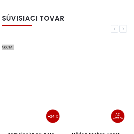
SÚVISIACI TOVAR
Previous
Next
AKCIA
AŽ
–24 %
–22 %