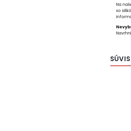
Na naše
so sili
informá
Nevybr
Navrhni
SÚVIS