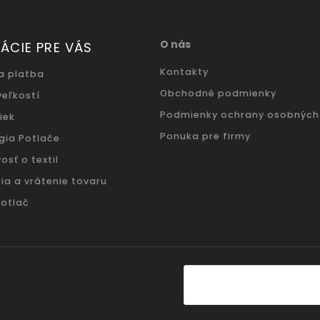
O nás
ÁCIE PRE VÁS
Kontakty
a platba
Obchodné podmienky
veľkostí
Podmienky ochrany osobných
iek
Ponuka pre firmy
gia Potlače
osť o textil
ia a vrátenie tovaru
potlač