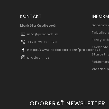
KONTAKT
INFORM
Markéta Kopřivová
Doprava 
Tabuľka 
info
@
pradoch.sk
Farby trič
+420 721 726 020
Technoló
https://www.facebook.com/pradochcz/
Starostliv
pradoch_cz
Reklamác
Vlastná 
ODOBERAŤ NEWSLETTER