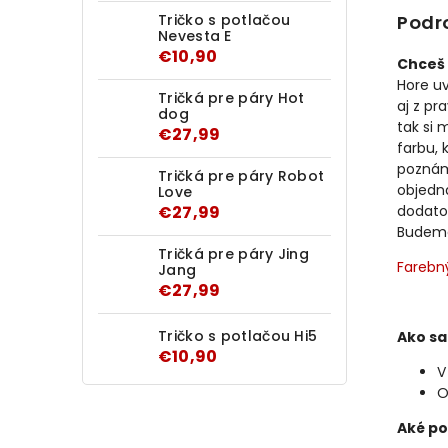
Tričko s potlačou
Podr
Nevesta E
€10,90
Chceš 
Hore u
Tričká pre páry Hot
aj z pr
dog
tak si 
€27,99
farbu, 
poznám
Tričká pre páry Robot
objedn
Love
€27,99
dodato
Budeme 
Tričká pre páry Jing
Farebn
Jang
€27,99
Tričko s potlačou Hi5
Ako sa
€10,90
V
O
Aké po