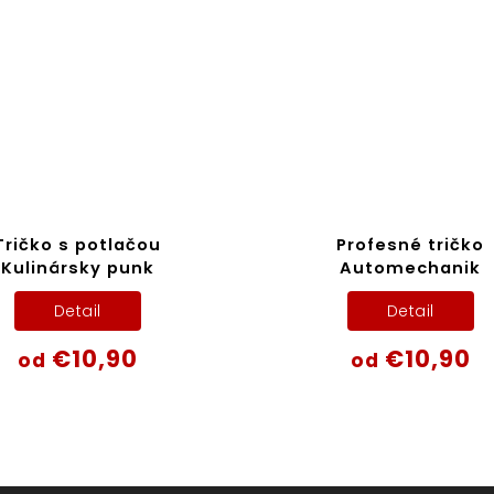
Tričko s potlačou
Profesné tričko
Kulinársky punk
Automechanik
Detail
Detail
€10,90
€10,90
od
od