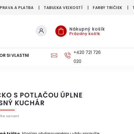
PRAVA A PLATBA
TABUĽKA VEĽKOSTÍ
FARBY TRIČIEK
Nákupný košík
Prázdny košík
+420 721 726
OR SI VLASTNÉ
DOPRAVA A PLATBA
020
ČKO S POTLAČOU ÚPLNE
SNÝ KUCHÁR
ľte variant
né tričko
, ktorým obdarovanému vždy spravíte