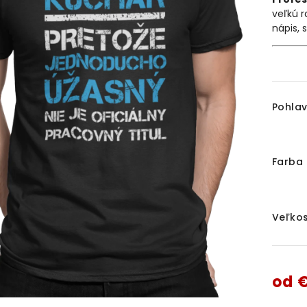
veľkú r
nápis, 
Pohlav
Farba 
Veľkos
od
€