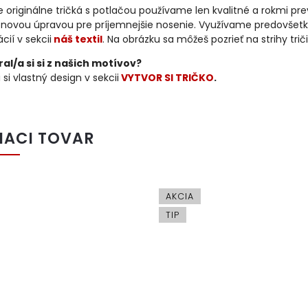
 originálne tričká s potlačou používame len kvalitné a rokmi p
kónovou úpravou pre príjemnejšie nosenie. Využívame predovšetk
cií v sekcii
náš textil
. Na obrázku sa môžeš pozrieť na strihy trič
al/a si si z našich motívov?
 si vlastný design v sekcii
VYTVOR SI TRIČKO
.
IACI TOVAR
AKCIA
TIP