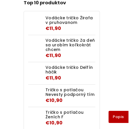
Top 10 produktov
Vodácke tričko Žirafa
v pruhovanom
€11,90
Vodácke tričko Za deň
sa urobím koľkokrát
chcem
€11,90
Vodácke tričko Delfín
háčik
€11,90
Tričko s potlačou
Nevesty podporný tím
€10,90
Tričko s potlačou
Ženích F
Popis
€10,90