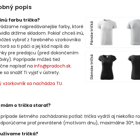
obný popis
inú farbu trička?
vádzame najpredávanejšie farby, ktoré
avidla držíme skladom. Pokiaľ chceš inú,
môžeš vybrať z farebného vzorkovníka
ktorá sa ti páči a jej kód napíš do
ky pre predajcu (pred dokončením
ávky). Poprípade môžeš tiež
čne napísať na
info@pradoch.sk
.
sa snažiť Ti vyjsť v ústrety.
ý vzorkovník sa nachádza TU.
 mám o trička starať?
 prípade šetrného zachádzania potlač trička vydrží aj niekoľko ro
dporúčame prať prevrátené (motívom dnu), maximálne 30°, bez 
užívame tričká?