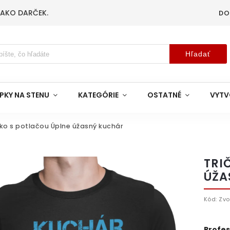
 AKO DARČEK.
DO
Hľadať
PKY NA STENU
KATEGÓRIE
OSTATNÉ
VYTV
čko s potlačou Úplne úžasný kuchár
TRI
ÚŽA
Kód:
Zvo
Profes