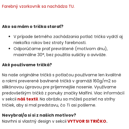
Farebný vzorkovník sa nachádza TU.
Ako sa mám o trička starať?
V prípade šetrného zachádzania potlač trička vydrží aj
niekoľko rokov bez straty farebnosti.
Odporúčame prať prevrátené (motívom dnu),
maximálne 30°, bez použitia sušičky a aviváže.
Aké používame tričká?
Na naše originálne tričká s potlačou používame len kvalitné
a rokmi preverené bavlnené tričká v gramáži 160g/m2 so
silikónovou úpravou pre príjemnejšie nosenie. Využívame
predovšetkým tričká z ponuky značky Malfini. Viac informácií
v sekcii
náš textil
. Na obrázku sa môžeš pozrieť na strihy
tričiek, aby si mal predstavu, čo Ti asi pošleme.
Nevybral/a si si z našich motívov?
Navrhni si vlastný design v sekcii
VYTVOR SI TRIČKO
.