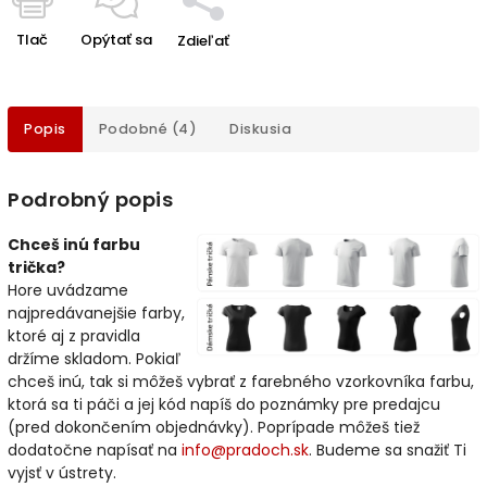
Tlač
Opýtať sa
Zdieľať
Popis
Podobné (4)
Diskusia
Podrobný popis
Chceš inú farbu
trička?
Hore uvádzame
najpredávanejšie farby,
ktoré aj z pravidla
držíme skladom. Pokiaľ
chceš inú, tak si môžeš vybrať z farebného vzorkovníka farbu,
ktorá sa ti páči a jej kód napíš do poznámky pre predajcu
(pred dokončením objednávky). Poprípade môžeš tiež
dodatočne napísať na
info@pradoch.sk
. Budeme sa snažiť Ti
vyjsť v ústrety.