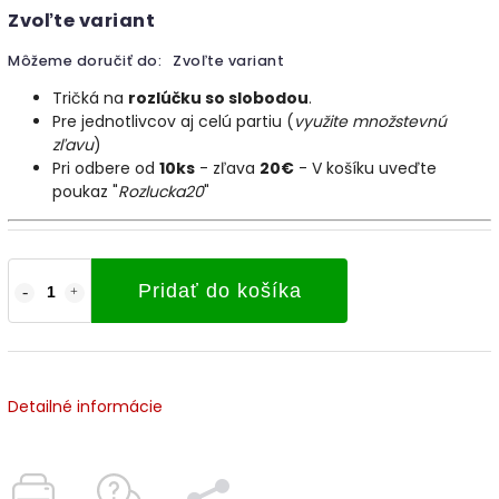
Zvoľte variant
Môžeme doručiť do:
Zvoľte variant
Tričká na
rozlúčku so slobodou
.
Pre jednotlivcov aj celú partiu (
využite množstevnú
zľavu
)
Pri odbere od
10ks
- zľava
20€
- V košíku uveďte
poukaz "
Rozlucka20
"
Pridať do košíka
Detailné informácie