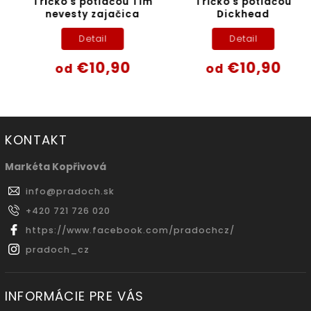
Tričko s potlačou Tím
Tričko s potlačou
nevesty zajačica
Dickhead
Detail
Detail
€10,90
€10,90
od
od
KONTAKT
Markéta Kopřivová
info
@
pradoch.sk
+420 721 726 020
https://www.facebook.com/pradochcz/
pradoch_cz
INFORMÁCIE PRE VÁS