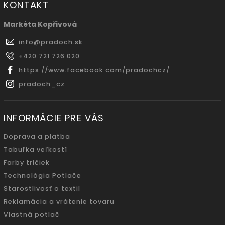
KONTAKT
Markéta Kopřivová
info
@
pradoch.sk
+420 721 726 020
https://www.facebook.com/pradochcz/
pradoch_cz
INFORMÁCIE PRE VÁS
Doprava a platba
Tabuľka veľkostí
Farby tričiek
Technológia Potlače
Starostlivosť o textil
Reklamácia a vrátenie tovaru
Vlastná potlač