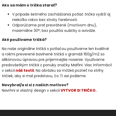
Ako sa mám o trička starať?
V prípade šetrného zachádzania potlač trička vydrží aj
niekoľko rokov bez straty farebnosti.
Odporúčame prať prevrátené (motívom dnu),
maximálne 30°, bez použitia sušičky a aviváže.
Aké používame tričká?
Na naše originálne tričká s potlačou používame len kvalitné
a rokmi preverené bavlnené tričká v gramáži 160g/m2 so
silikónovou úpravou pre príjemnejšie nosenie. Využívame
predovšetkým tričká z ponuky značky Malfini. Viac informácií
v sekcii
náš textil
. Na obrázku sa môžeš pozrieť na strihy
tričiek, aby si mal predstavu, čo Ti asi pošleme.
Nevybral/a si si z našich motívov?
Navrhni si vlastný design v sekcii
VYTVOR SI TRIČKO
.