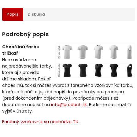
Popis
Diskusia
Podrobný popis
Chceš inú farbu
trička?
Hore uvádzame
najpredávanejšie farby,
ktoré aj z pravidla
držíme skladom. Pokiaľ
chceš inú, tak si môžeš vybrať z farebného vzorkovníka farbu,
ktorá sa ti páči a jej kód napíš do poznámky pre predajcu
(pred dokončením objednávky). Poprípade môžeš tiež
dodatočne napísať na
info@pradoch.sk
. Budeme sa snažiť Ti
vyjsť v ústrety.
Farebný vzorkovník sa nachádza TU.