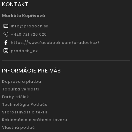
KONTAKT
Markéta Kopřivová
info
@
pradoch.sk
+420 721 726 020
https://www.facebook.com/pradochcz/
pradoch_cz
INFORMÁCIE PRE VÁS
Doprava a platba
Tabuľka veľkostí
Farby tričiek
Technológia Potlače
Starostlivosť o textil
Reklamácia a vrátenie tovaru
Vlastná potlač