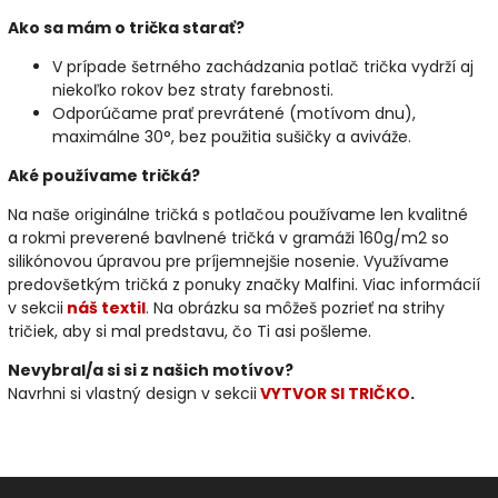
Ako sa mám o trička starať?
V prípade šetrného zachádzania potlač trička vydrží aj
niekoľko rokov bez straty farebnosti.
Odporúčame prať prevrátené (motívom dnu),
maximálne 30°, bez použitia sušičky a aviváže.
Aké používame tričká?
Na naše originálne tričká s potlačou používame len kvalitné
a rokmi preverené bavlnené tričká v gramáži 160g/m2 so
silikónovou úpravou pre príjemnejšie nosenie. Využívame
predovšetkým tričká z ponuky značky Malfini. Viac informácií
v sekcii
náš textil
. Na obrázku sa môžeš pozrieť na strihy
tričiek, aby si mal predstavu, čo Ti asi pošleme.
Nevybral/a si si z našich motívov?
Navrhni si vlastný design v sekcii
VYTVOR SI TRIČKO
.