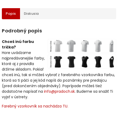
Popis
Diskusia
Podrobný popis
Chceš inú farbu
trička?
Hore uvádzame
najpredávanejšie farby,
ktoré aj z pravidla
držíme skladom. Pokiaľ
chceš inú, tak si môžeš vybrať z farebného vzorkovníka farbu,
ktorá sa ti páči a jej kód napíš do poznámky pre predajcu
(pred dokončením objednávky). Poprípade môžeš tiež
dodatočne napísať na
info@pradoch.sk
. Budeme sa snažiť Ti
vyjsť v ústrety.
Farebný vzorkovník sa nachádza TU.