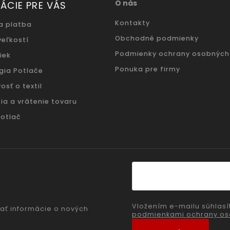
O nás
ÁCIE PRE VÁS
Kontakty
a platba
Obchodné podmienky
veľkostí
Podmienky ochrany osobných
iek
Ponuka pre firmy
gia Potlače
osť o textil
ia a vrátenie tovaru
potlač
Vložením e-mailu súhlasí
ať informácie o nových
podmienkami ochrany os