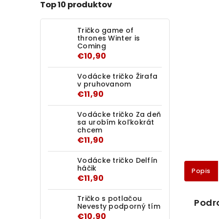
Top 10 produktov
Tričko game of
thrones Winter is
Coming
€10,90
Vodácke tričko Žirafa
v pruhovanom
€11,90
Vodácke tričko Za deň
sa urobím koľkokrát
chcem
€11,90
Vodácke tričko Delfín
háčik
Popis
€11,90
Tričko s potlačou
Podr
Nevesty podporný tím
€10,90