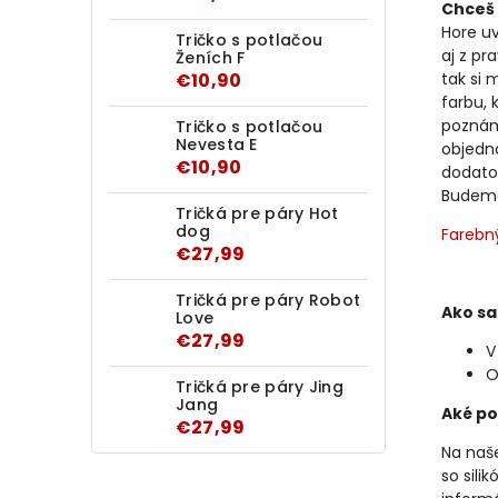
Chceš 
Hore u
Tričko s potlačou
aj z pr
Ženích F
€10,90
tak si 
farbu, 
poznám
Tričko s potlačou
Nevesta E
objedn
€10,90
dodato
Budeme 
Tričká pre páry Hot
dog
Farebn
€27,99
Tričká pre páry Robot
Ako sa
Love
€27,99
V
O
Tričká pre páry Jing
Jang
Aké po
€27,99
Na naše
so sili