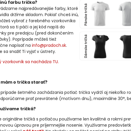
inú farbu trička?
vádzame najpredávanejšie farby, ktoré
avidla držíme skladom. Pokiaľ chceš inú,
môžeš vybrať z farebného vzorkovníka
ktorá sa ti páči a jej kód napíš do
ky pre predajcu (pred dokončením
ávky). Poprípade môžeš tiež
čne napísať na
info@pradoch.sk
.
sa snažiť Ti vyjsť v ústrety.
ý vzorkovník sa nachádza TU.
 mám o trička starať?
 prípade šetrného zachádzania potlač trička vydrží aj niekoľko ro
dporúčame prať prevrátené (motívom dnu), maximálne 30°, bez 
užívame tričká?
 originálne tričká s potlačou používame len kvalitné a rokmi p
kónovou úpravou pre príjemnejšie nosenie. Využívame predovšetk