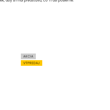
iek, aby si mal predstavu, čo Ti asi pošleme.
AKCIA
VÝPREDAJ