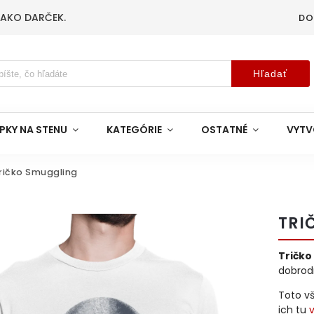
 AKO DARČEK.
DO
Hľadať
PKY NA STENU
KATEGÓRIE
OSTATNÉ
VYTV
ričko Smuggling
TRI
Tričko
dobrod
Toto v
ich tu
v