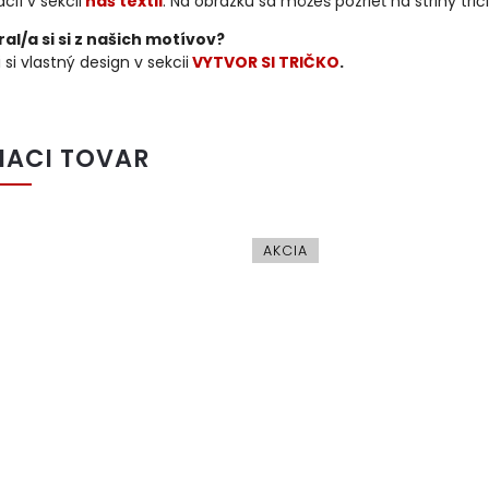
cií v sekcii
náš textil
. Na obrázku sa môžeš pozrieť na strihy trič
al/a si si z našich motívov?
 si vlastný design v sekcii
VYTVOR SI TRIČKO
.
IACI TOVAR
AKCIA