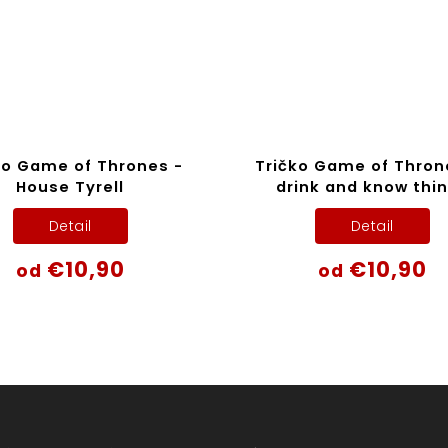
ko Game of Thrones -
Tričko Game of Throne
House Tyrell
drink and know thi
Detail
Detail
€10,90
€10,90
od
od