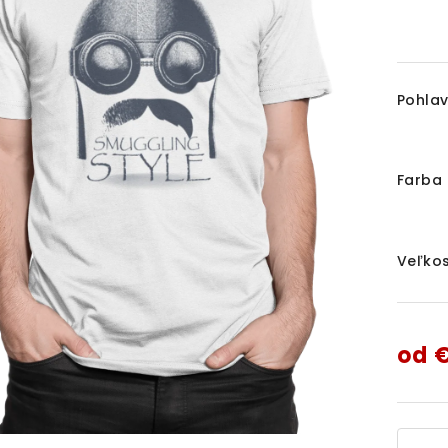
Pohlav
Farba 
Veľkos
od
€