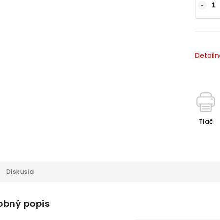
Detailn
Tlač
Diskusia
obný popis