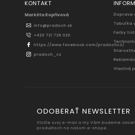
KONTAKT
INFORM
Markéta Kopřivová
Doprava 
Tabuľka 
info
@
pradoch.sk
Farby trič
+420 721 726 020
Technoló
https://www.facebook.com/pradochcz/
Starostliv
pradoch_cz
Reklamác
Vlastná 
ODOBERAŤ NEWSLETTER
Vložte svoj e-mail a my Vám budeme zasiel
produktoch na našom e-shope.