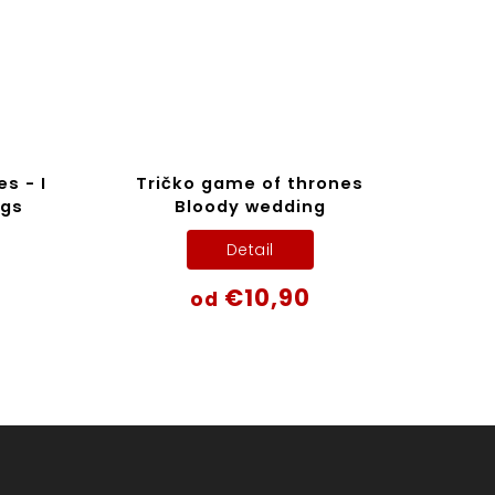
s - I
Tričko game of thrones
ngs
Bloody wedding
Detail
€10,90
od