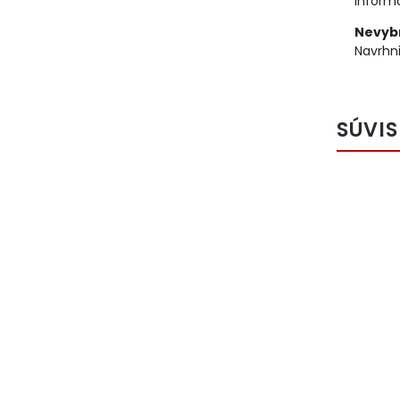
informá
Nevybr
Navrhni
SÚVIS