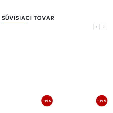
SÚVISIACI TOVAR
Previous
Next
–16 %
–40 %