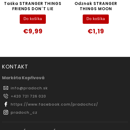
Taška STRANGER THINGS
Odznak STRANGER
FRIENDS DON´T LIE
THINGS MOON
Do košíka
Do košíka
€9,99
€1,19
KONTAKT
Markéta Kopřivová
info
@
pradoch.sk
+420 721 726 020
https://www.facebook.com/pradochcz/
pradoch_cz