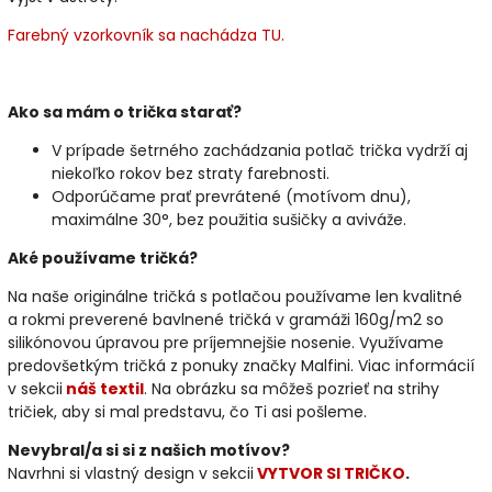
Farebný vzorkovník sa nachádza TU.
Ako sa mám o trička starať?
V prípade šetrného zachádzania potlač trička vydrží aj
niekoľko rokov bez straty farebnosti.
Odporúčame prať prevrátené (motívom dnu),
maximálne 30°, bez použitia sušičky a aviváže.
Aké používame tričká?
Na naše originálne tričká s potlačou používame len kvalitné
a rokmi preverené bavlnené tričká v gramáži 160g/m2 so
silikónovou úpravou pre príjemnejšie nosenie. Využívame
predovšetkým tričká z ponuky značky Malfini. Viac informácií
v sekcii
náš textil
. Na obrázku sa môžeš pozrieť na strihy
tričiek, aby si mal predstavu, čo Ti asi pošleme.
Nevybral/a si si z našich motívov?
Navrhni si vlastný design v sekcii
VYTVOR SI TRIČKO
.