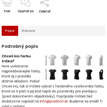
Tlač
Opýtať sa
Zdieľať
Popis
Diskusia
Podrobný popis
Chceš inú farbu
trička?
Hore uvádzame
najpredávanejšie farby,
ktoré aj z pravidla
držíme skladom. Pokiaľ
chceš inú, tak si môžeš vybrať z farebného vzorkovníka farbu,
ktorá sa ti páči a jej kód napíš do poznámky pre predajcu
(pred dokončením objednávky). Poprípade môžeš tiež
dodatočne napísať na
info@pradoch.sk
. Budeme sa snažiť Ti
vyjsť v ústrety.