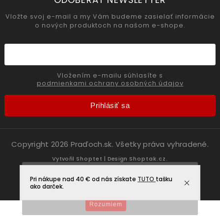
Vložte svoj e-mail a my Vám budeme zasielať informácie
o nových produktoch na našom e-shope.
Vložením e-mailu súhlasíte s
podmienkami ochrany osobných údajov
Prihlásiť sa
Copyright 2026
Praďoch.sk
. Všetky práva vyhradené.
Vytvořil
Shoptet
| Design
Shoptak.cz.
Tento web používa súbory cookie. Ďalším
Pri nákupe nad 40 € od nás získate
prechádzaním tohto webu vyjadrujete súhlas s ich
TUTO
tašku
ako darček.
používaním. Viac informácií
tu
.
Rozumiem