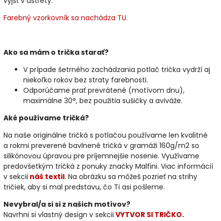
vyjsť v ústrety.
Farebný vzorkovník sa nachádza TU.
Ako sa mám o trička starať?
V prípade šetrného zachádzania potlač trička vydrží aj
niekoľko rokov bez straty farebnosti.
Odporúčame prať prevrátené (motívom dnu),
maximálne 30°, bez použitia sušičky a aviváže.
Aké používame tričká?
Na naše originálne tričká s potlačou používame len kvalitné
a rokmi preverené bavlnené tričká v gramáži 160g/m2 so
silikónovou úpravou pre príjemnejšie nosenie. Využívame
predovšetkým tričká z ponuky značky Malfini. Viac informácií
v sekcii
náš textil
. Na obrázku sa môžeš pozrieť na strihy
tričiek, aby si mal predstavu, čo Ti asi pošleme.
Nevybral/a si si z našich motívov?
Navrhni si vlastný design v sekcii
VYTVOR SI TRIČKO
.