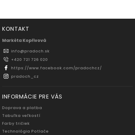
KONTAKT
Markéta Kopřivová
info
@
pradoch.sk
+420 721 726 020
https://www.facebook.com/pradochcz/
pradoch_cz
INFORMÁCIE PRE VÁS
Doprava a platba
Tabuľka veľkostí
Farby tričiek
Technológia Potlače