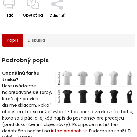
Tlač
Opýtať sa
Zdieľať
Popis
Diskusia
Podrobný popis
Chceš inú farbu
trička?
Hore uvádzame
najpredávanejšie farby,
ktoré aj z pravidla
držíme skladom. Pokiaľ
chceš inú, tak si môžeš vybrať z farebného vzorkovníka farbu,
ktorá sa ti páči a jej kód napíš do poznámky pre predajcu
(pred dokončením objednávky). Poprípade môžeš tiež
dodatočne napísať na
info@pradoch.sk
. Budeme sa snažiť Ti