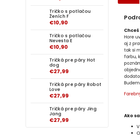
Tričko s potlačou
Ženích F
Podr
€10,90
Chceš 
Tričko s potlačou
Hore u
Nevesta E
aj z pr
€10,90
tak si 
farbu, 
Tričká pre páry Hot
poznám
dog
objedn
€27,99
dodato
Budeme 
Tričká pre páry Robot
Love
Farebn
€27,99
Tričká pre páry Jing
Jang
Ako sa
€27,99
V
O