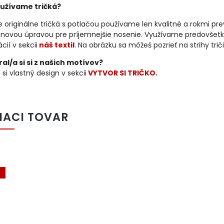
užívame tričká?
 originálne tričká s potlačou používame len kvalitné a rokmi p
kónovou úpravou pre príjemnejšie nosenie. Využívame predovšetk
cií v sekcii
náš textil
. Na obrázku sa môžeš pozrieť na strihy trič
al/a si si z našich motívov?
 si vlastný design v sekcii
VYTVOR SI TRIČKO
.
IACI TOVAR
A