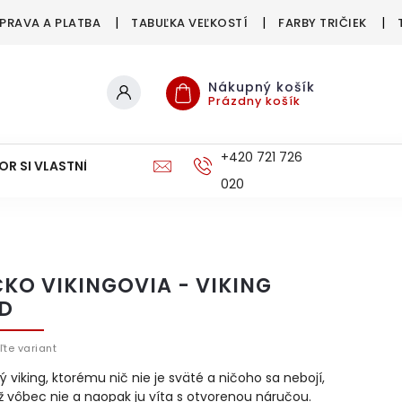
PRAVA A PLATBA
TABUĽKA VEĽKOSTÍ
FARBY TRIČIEK
Nákupný košík
Prázdny košík
+420 721 726
OR SI VLASTNÉ
DOPRAVA A PLATBA
020
ČKO VIKINGOVIA - VIKING
D
ľte variant
 viking, ktorému nič nie je sväté a ničoho sa nebojí,
ž vôbec nie a naopak ju víta s otvorenou náručou.