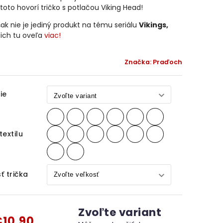
toto hovorí tričko s potlačou Viking Head!
ak nie je jediný produkt na tému seriálu
Vikings,
ch tu oveľa
viac!
Značka:
Praďoch
ie
textilu
ť trička
Zvoľte variant
10,90