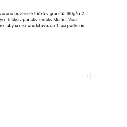
reverené bavlnené tričká v gramáži 160g/m2
ým tričká z ponuky značky Malfini. Viac
iek, aby si mal predstavu, čo Ti asi pošleme.
Previous
Next