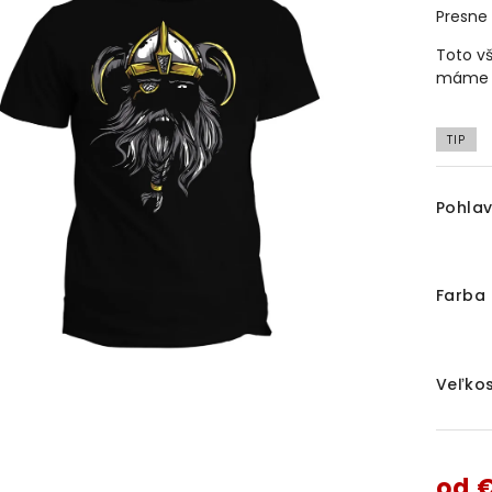
Presne 
Toto vš
máme i
TIP
Pohlav
Farba 
Veľkos
od
€