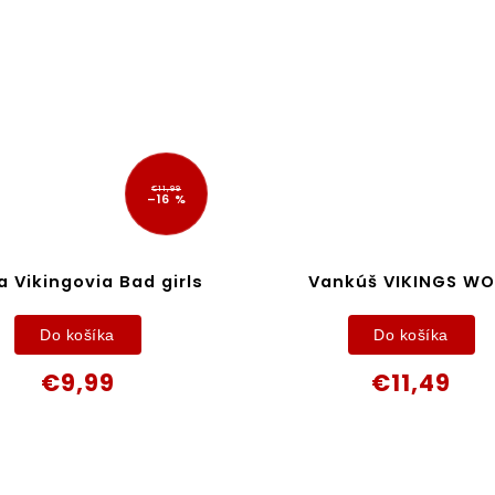
€11,99
–16 %
 Vikingovia Bad girls
Vankúš VIKINGS WO
Do košíka
Do košíka
€9,99
€11,49