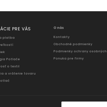
O nás
ÁCIE PRE VÁS
Kontakty
a platba
Obchodné podmienky
veľkostí
Podmienky ochrany osobných
iek
Ponuka pre firmy
gia Potlače
osť o textil
ia a vrátenie tovaru
potlač