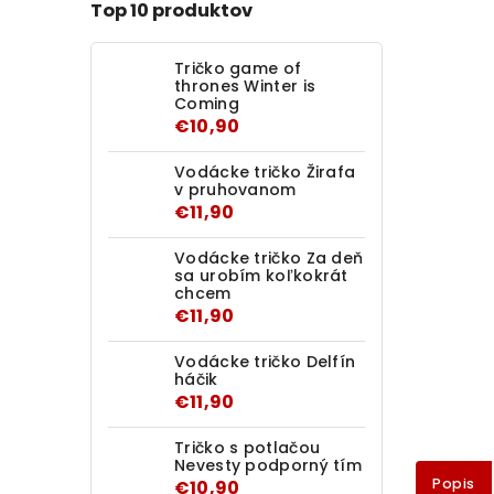
Top 10 produktov
Tričko game of
thrones Winter is
Coming
€10,90
Vodácke tričko Žirafa
v pruhovanom
€11,90
Vodácke tričko Za deň
sa urobím koľkokrát
chcem
€11,90
Vodácke tričko Delfín
háčik
€11,90
Tričko s potlačou
Nevesty podporný tím
Popis
€10,90