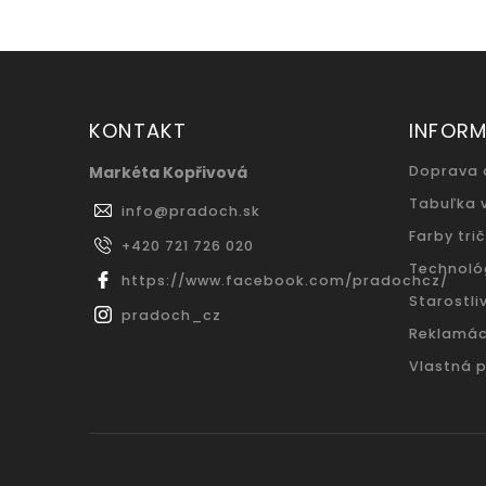
KONTAKT
INFORM
Markéta Kopřivová
Doprava 
Tabuľka 
info
@
pradoch.sk
Farby trič
+420 721 726 020
Technoló
https://www.facebook.com/pradochcz/
Starostliv
pradoch_cz
Reklamác
Vlastná 