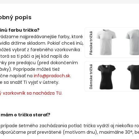
obný popis
inú farbu trička?
vádzame najpredávanejšie farby, ktoré
avidla držíme skladom. Pokiaľ chceš inú,
môžeš vybrať z farebného vzorkovníka
ktorá sa ti páči a jej kód napíš do
ky pre predajcu (pred dokončením
ávky). Poprípade môžeš tiež
čne napísať na
info@pradoch.sk
.
sa snažiť Ti vyjsť v ústrety.
ý vzorkovník sa nachádza TU.
 mám o trička starať?
 prípade šetrného zachádzania potlač trička vydrží aj niekoľko ro
dporúčame prať prevrátené (motívom dnu), maximálne 30°, bez 