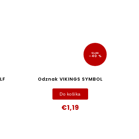
€1,99
–40 %
LF
Odznak VIKINGS SYMBOL
Do košíka
€1,19