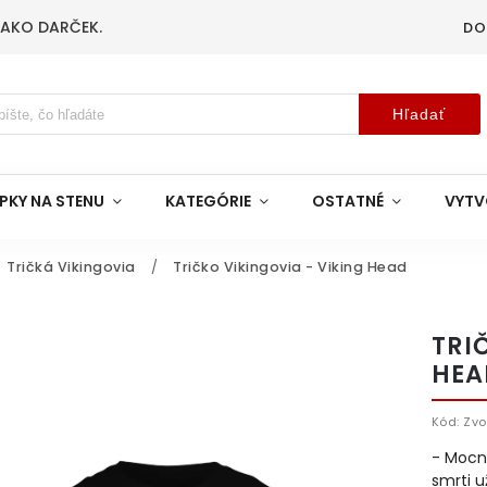
 AKO DARČEK.
DO
Hľadať
PKY NA STENU
KATEGÓRIE
OSTATNÉ
VYTV
Tričká Vikingovia
/
Tričko Vikingovia - Viking Head
TRI
HEA
Kód:
Zvo
- Mocný
smrti u