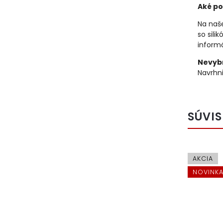
Aké po
Na naše
so sili
informá
Nevybr
Navrhni
SÚVIS
AKCIA
NOVINK