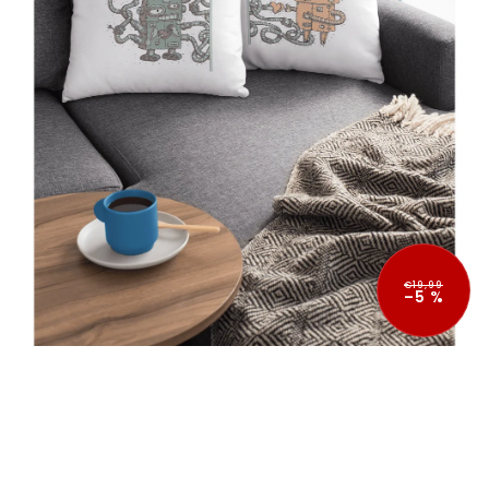
€19,99
–5 %