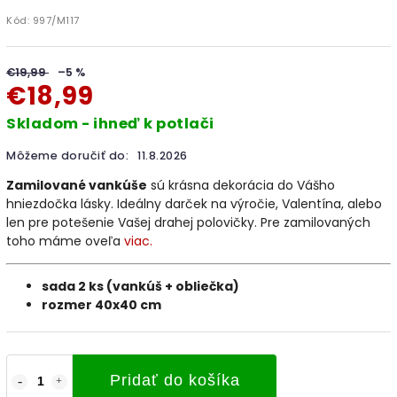
Kód:
997/M117
€19,99
–5 %
€18,99
Skladom - ihneď k potlači
Môžeme doručiť do:
11.8.2026
Zamilované vankúše
sú krásna dekorácia do Vášho
hniezdočka lásky. Ideálny darček na výročie, Valentína, alebo
len pre potešenie Vašej drahej polovičky. Pre zamilovaných
toho máme oveľa
viac.
sada 2 ks (vankúš + obliečka)
rozmer 40x40 cm
Pridať do košíka