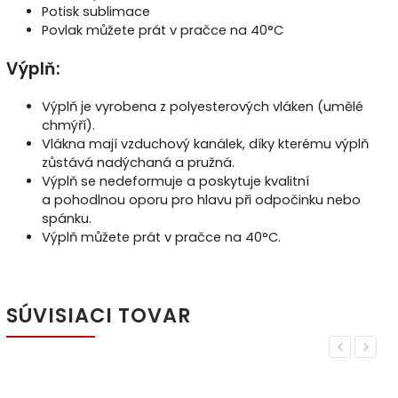
Potisk sublimace
Povlak můžete prát v pračce na
40°C
Výplň:
Výplň je vyrobena z polyesterových vláken (umělé
chmýří).
Vlákna mají vzduchový kanálek, díky kterému výplň
zůstává nadýchaná a pružná.
Výplň se nedeformuje a poskytuje kvalitní
a pohodlnou oporu pro hlavu při odpočinku nebo
spánku.
Výplň můžete prát v pračce na 40°C.
SÚVISIACI TOVAR
Previous
Next